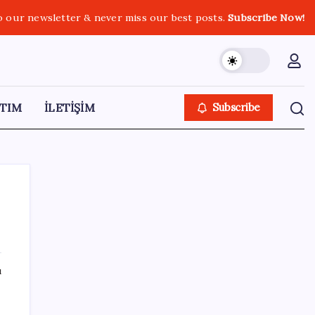
o our newsletter & never miss our best posts.
Subscribe Now!
TIM
İLETİŞİM
Subscribe
SON YAZILAR
ı
Bakan Işıkhan açıkladı! Tekstil sektörüne
yönelik işbirliği protokolü imzalandı
e