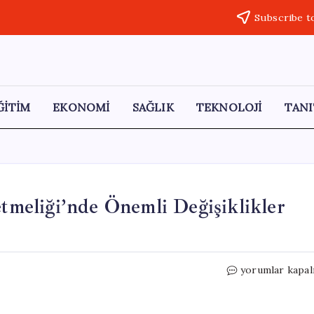
Subscribe t
ĞİTİM
EKONOMİ
SAĞLIK
TEKNOLOJİ
TANI
etmeliği’nde Önemli Değişiklikler
İçişleri
yorumlar kapal
Bakanlığı
Personel
Yönetmeliği’nd