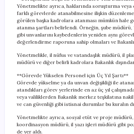
Yönetmelikte ayrıca, haklarında soruşturma veya
farklı görevlerde atanabilmesine ilişkin düzenlemel
görülen başka kadrolara atanması mümkün hale gel
atanma şartları belirlendi. Örneğin, şube müdürü,
gibi unvanlarını kaybedenlerin yeniden aynı görevl
değerlendirme raporuna sahip olmaları ve Bakanl
Yönetmelikle, il nüfus ve vatandaşlık müdürü, il pla
müdürü ve diğer belirli kadrolara Bakanlık dışından
**Görevde Yükselen Personel için Üç Yıl Şartı**
Görevde yükselme ya da unvan değişikliği ile atanan
atandıkları görev yerlerinde en az üç yıl çalışmada
veya valiliklerden Bakanlık merkez teşkilatına naki
ve can güvenliği gibi istisnai durumlar bu kuralın d
Yönetmelikte ayrıca, sosyal etüt ve proje müdürü, il
koordinasyon müdürü, il yazı işleri müdürü gibi po
de yer aldı.