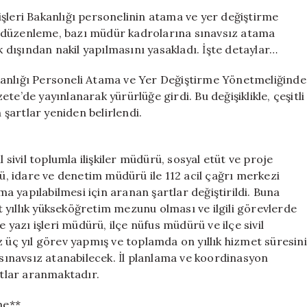
Önemli
şleri Bakanlığı personelinin atama ve yer değiştirme
Değişiklikler
 Bu düzenleme, bazı müdür kadrolarına sınavsız atama
Yapıldı
k dışından nakil yapılmasını yasakladı. İşte detaylar…
için
 Bakanlığı Personeli Atama ve Yer Değiştirme Yönetmeliğinde
e’de yayınlanarak yürürlüğe girdi. Bu değişiklikle, çeşitli
şartlar yeniden belirlendi.
 sivil toplumla ilişkiler müdürü, sosyal etüt ve proje
rü, idare ve denetim müdürü ile 112 acil çağrı merkezi
 yapılabilmesi için aranan şartlar değiştirildi. Buna
 yıllık yükseköğretim mezunu olması ve ilgili görevlerde
e yazı işleri müdürü, ilçe nüfus müdürü ve ilçe sivil
z üç yıl görev yapmış ve toplamda on yıllık hizmet süresini
ınavsız atanabilecek. İl planlama ve koordinasyon
tlar aranmaktadır.
me**