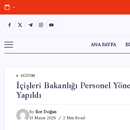
Skip
-
to
content
https://www.facebook.com/
https://twitter.com/
https://t.me/
https://www.instagram.com/
https://youtube.com/
ANA SAYFA
E
EĞITIM
İçişleri Bakanlığı Personel Yön
Yapıldı
By
Ece Doğan
13 Mayıs 2026
2 Min Read