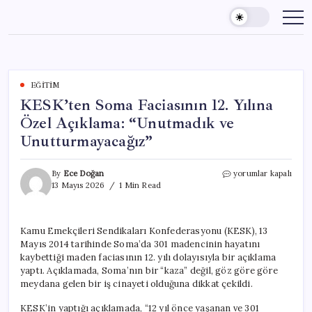
Skip
to
content
EĞITIM
KESK’ten Soma Faciasının 12. Yılına
Özel Açıklama: “Unutmadık ve
Unutturmayacağız”
KESK’ten
By
Ece Doğan
yorumlar kapalı
Soma
13 Mayıs 2026
1 Min Read
Faciasının
12.
Yılına
Kamu Emekçileri Sendikaları Konfederasyonu (KESK), 13
Özel
Mayıs 2014 tarihinde Soma’da 301 madencinin hayatını
Açıklama:
“Unutmadık
kaybettiği maden faciasının 12. yılı dolayısıyla bir açıklama
ve
yaptı. Açıklamada, Soma’nın bir “kaza” değil, göz göre göre
Unutturmayacağız”
meydana gelen bir iş cinayeti olduğuna dikkat çekildi.
için
KESK’in yaptığı açıklamada, “12 yıl önce yaşanan ve 301