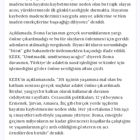
madencinin hayatını kaybetmesine neden olan bu trajik olayın
acısı, yüreklerimizde ilk günkü tazeliğiyle durmakta. Hayatını
kaybeden madencilerimizi saygıyla anıyor, ailelerine ve tüm
maden emekçilerine başsağlığı diliyoruz” denildi.
Açıklamada, Soma faciasının gerçek sorumlularının yargı
önüne çıkarılmadığı ve bu tür olayların önlenmesi için gerekli
adımların atılmadığı vurgulandı. Siyasi iktidarın sorumluluğu
“fıtrat” gibi bahanelerle üstlenmekten kaçındığı ifade edildi.
KESK, “Unutmadık, unutturmayacağız!” diyerek Soma
davasının, Türkiye’de adaletin nasıl işlediğini ve kimler için
işlemediğini gözler önüne serdiğinin altını çizdi.
KESK’in açıklamasında, “301 işçinin yaşamına mal olan bu
katliam sonrası gerçek suçlular adalet önüne çıkarılmadı.
İktidar, yargıyı bir kalkan olarak kullanarak davanın
ciddiyetini zayıflattı. Cezasızlık politikaları, 12 yıl boyunca
Ermenek, Şirvan, Amasra, İliç gibi birçok yerde işçilerin
hayatını kaybetmesine neden oldu. Her yıl ortalama 2 bin işçi
iş cinayetleri sebebiyle yaşamını yitiriyor. Soma, emeğiyle
geçinen milyonların ne kadar güvencesiz koşullarda çalıştığını
ve yaşamlarının göz ardı edildiğini gösteren en acı
örneklerden biridir” denildi.