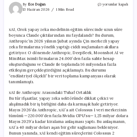
xAI,
By
Ece Doğan
yorumlar kapalı
Grok’un
13 Haziran 2026
1 Min Read
Eğitimi
İçin
Aylarca
xAI, Grok yapay zeka modelinin eğitim sürecinde uzun süre
Claude
boyunca Claude çıktılarından mı faydalandı? Bu durum,
Verilerini
Mi
Anthropic’in 2026 yılının Şubat ayında Çin merkezli yapay
Kullandı?
zeka firmalarına yönelik yaptığı ciddi suçlamaları akıllara
için
getiriyor. O dönemde Anthropic, DeepSeek, Moonshot AI ve
MiniMax isimli firmaların 24.000’den fazla sahte hesap
oluşturduğunu ve Claude ile toplamda 16 milyondan fazla
etkileşim gerçekleştirdiğini açıklamıştı. Bu durumu
“endüstriyel ölçekli” bir veri toplama kampanyası olarak
tanımlamıştı.
xAI ile Anthropic Arasındaki Tuhaf Ortaklık
Bu tür ifşaatlar, yapay zeka sektöründe dikkat çekici ve
alışılmadık bir iş birliğini daha da karmaşık hale getiriyor.
Mayıs 2026’da Anthropic, xAI’a ait Colossus 1 veri merkezinin
tümünü —220.000’den fazla Nvidia GPU’su— 1,25 milyar dolara
Mayıs 2029’a kadar kiralama anlaşması yaptı. Bu anlaşmanın,
xAI’a 40 milyar doları aşan bir gelir sağlaması bekleniyor.
Bunun yanında, xAI kendi eğitim süreçlerini Colossus 2