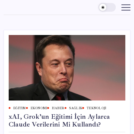
Skip
to
content
EĞITIM
EKONOMI
HABER
SAĞLIK
TEKNOLOJI
xAI, Grok’un Eğitimi İçin Aylarca
Claude Verilerini Mi Kullandı?