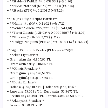
– **Stable (STABLE)**: 0,03866 $ (+%6,76)
– **NEAR Protocol (NEAR)**: 1,64 $ (+%6,15)
– **Stacks (STX)**: 0,2808 $ (+%5,26)
**En Çok Düşen Kripto Paralar**
– **Humanity (H)**: 0,2402 $ (-%17,22)
– **Venice Token (VVV)**: 15,18 $ (-%14,61)
– **Terra Classic (LUNC)**: 0,00008997 $ (-%11,03)
– **Toncoin (TON)**: 2,26 $ (-%7,29)
– **Pudgy Penguins (PENGU)**: 0,009443 $ (-%6,74)
**Diğer Ekonomik Veriler (13 Mayıs 2026)**
– **Altın Fiyatları**:
– Gram altın alış: 6.867,63 TL
– Gram altın satış: 6.868,57 TL
– **Gümüş Fiyatları**:
– Gram gümüş alış: 126,58 TL
– Gram gümüş satış: 126,68 TL
– **Döviz Kurları**:
– Dolar alış: 45,4017 TL | Dolar satış: 45,4195 TL
– Euro alış: 53,3094 TL | Euro satış: 53,3475 TL
– Sterlin alış: 61,4933 TL | Sterlin satış: 61,5355 TL
– **Akaryakıt Fiyatları**:
– Benzin: 63,88 TL/LT