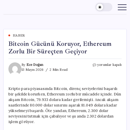
Skip
to
content
HABER
Bitcoin Gücünü Koruyor, Ethereum
Zorlu Bir Süreçten Geçiyor
Bitcoin
By
Ece Doğan
yorumlar kapalı
Gücünü
13 Mayıs 2026
2 Min Read
Koruyor,
Ethereum
Zorlu
Kripto para piyasasında Bitcoin, direnç seviyelerini başarılı
Bir
bir şekilde korurken, Ethereum zorlu bir mücadele içinde. Dün
Süreçten
Geçiyor
akşam Bitcoin, 79.933 dolara kadar gerilemişti. Ancak akşam
için
saatlerinde 80.000 dolar sınırını aşarak 81.049 dolara kadar
yükselmeyi başardı. Öte yandan, Ethereum, 2.300 dolar
seviyesini tutmak için çabalıyor ve şu anda 2.302 dolardan
işlem görüyor.