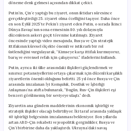
döneme denk gelmesi açısından dikkat çekici.
Putin’in, Çin’e yaptığı bu ziyaret, onun iktidarı süresince
gerçekleştirdiği 25. ziyaret olma özelliğini taşıyor. Daha önce
en son Eylül 2025’te Pekin’i ziyaret eden Putin, o sırada İkinci
Dünya Savaşı’nın sona ermesinin 80. yılı dolayısıyla
düzenlenen askeri geçit törenine katılmıştı. Ziyaret
öncesinde yaptığı video mesajında, Rusya ve Çin stratejik
ittifakının küresel ölçekte önemli ve istikrarlı bir rol
üstlendiğini vurgulayarak, “Kimseye karşı ittifak kurmuyoruz,
barış ve evrensel refah için çalışıyoruz.” ifadelerini kullandı.
Putin, ayrıca iki ülke arasındaki ilişkileri güçlendirmek ve
sınırsız potansiyellerini ortaya çıkarmak için düzenli karşılıklı
ziyaretlerin önemli olduğunu belirtti. 25 yıl önce Rusya ve Çin
arasında imzalanan İyi Komşuluk, Dostluk ve İşbirliği
Anlaşması’na atıfta bulunarak, “Bugün, Rus-Çin ilişkileri eşi
benzeri görülmemiş bir seviyeye ulaştı.” dedi.
Ziyaretin ana gündem maddelerinin ekonomik işbirliği ve
stratejik ilişkiler olacağı belirtiliyor. İki taraf arasında yaklaşık
40 işbirliği belgesinin imzalanması bekleniyor. Son yıllarda
artan ABD-Çin rekabeti ve jeopolitik gerginlikler, Rusya ve
Çin’i birbirine daha da yaklaştırdı. Ukrayna’daki savaş