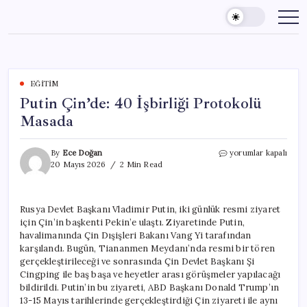
Skip
to
content
EĞITIM
Putin Çin’de: 40 İşbirliği Protokolü
Masada
Putin
By
Ece Doğan
yorumlar kapalı
Çin’de:
20 Mayıs 2026
2 Min Read
40
İşbirliği
Protokolü
Rusya Devlet Başkanı Vladimir Putin, iki günlük resmi ziyaret
Masada
için Çin’in başkenti Pekin’e ulaştı. Ziyaretinde Putin,
için
havalimanında Çin Dışişleri Bakanı Vang Yi tarafından
karşılandı. Bugün, Tiananmen Meydanı’nda resmi bir tören
gerçekleştirileceği ve sonrasında Çin Devlet Başkanı Şi
Cingping ile baş başa ve heyetler arası görüşmeler yapılacağı
bildirildi. Putin’in bu ziyareti, ABD Başkanı Donald Trump’ın
13-15 Mayıs tarihlerinde gerçekleştirdiği Çin ziyareti ile aynı