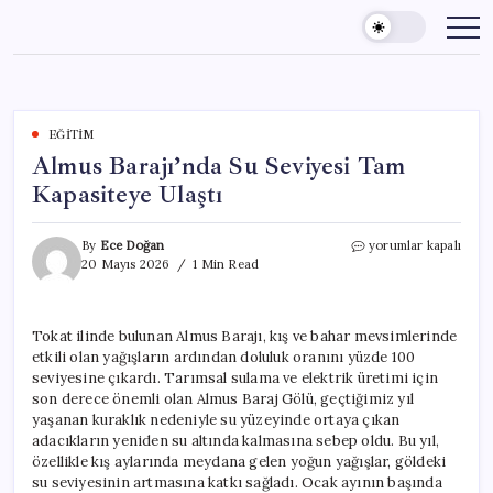
Skip
to
content
EĞITIM
Almus Barajı’nda Su Seviyesi Tam
Kapasiteye Ulaştı
Almus
By
Ece Doğan
yorumlar kapalı
Barajı’nda
20 Mayıs 2026
1 Min Read
Su
Seviyesi
Tam
Tokat ilinde bulunan Almus Barajı, kış ve bahar mevsimlerinde
Kapasiteye
etkili olan yağışların ardından doluluk oranını yüzde 100
Ulaştı
için
seviyesine çıkardı. Tarımsal sulama ve elektrik üretimi için
son derece önemli olan Almus Baraj Gölü, geçtiğimiz yıl
yaşanan kuraklık nedeniyle su yüzeyinde ortaya çıkan
adacıkların yeniden su altında kalmasına sebep oldu. Bu yıl,
özellikle kış aylarında meydana gelen yoğun yağışlar, göldeki
su seviyesinin artmasına katkı sağladı. Ocak ayının başında