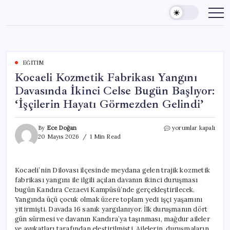
Skip
to
content
EĞITIM
Kocaeli Kozmetik Fabrikası Yangını
Davasında İkinci Celse Bugün Başlıyor:
‘İşçilerin Hayatı Görmezden Gelindi’
Kocaeli
By
Ece Doğan
yorumlar kapalı
Kozmetik
20 Mayıs 2026
1 Min Read
Fabrikası
Yangını
Davasında
Kocaeli’nin Dilovası ilçesinde meydana gelen trajik kozmetik
İkinci
fabrikası yangını ile ilgili açılan davanın ikinci duruşması
Celse
Bugün
bugün Kandıra Cezaevi Kampüsü’nde gerçekleştirilecek.
Başlıyor:
Yangında üçü çocuk olmak üzere toplam yedi işçi yaşamını
‘İşçilerin
yitirmişti. Davada 16 sanık yargılanıyor. İlk duruşmanın dört
Hayatı
gün sürmesi ve davanın Kandıra’ya taşınması, mağdur aileler
Görmezden
ve avukatları tarafından eleştirilmişti. Ailelerin, duruşmaların