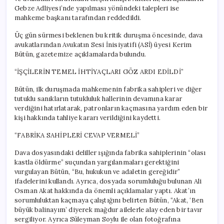
Gelindi’
Gebze Adliyesi’nde yapılması yönündeki talepleri ise
için
mahkeme başkanı tarafından reddedildi.
Üç gün sürmesi beklenen bu kritik duruşma öncesinde, dava
avukatlarından Avukatın Sesi İnisiyatifi (ASİ) üyesi Kerim
Bütün, gazetemize açıklamalarda bulundu.
“İŞÇİLERİN TEMEL İHTİYAÇLARI GÖZ ARDI EDİLDİ”
Bütün, ilk duruşmada mahkemenin fabrika sahipleri ve diğer
tutuklu sanıkların tutukluluk hallerinin devamına karar
verdiğini hatırlatarak, patronların kaçmasına yardım eden bir
kişi hakkında tahliye kararı verildiğini kaydetti.
“FABRİKA SAHİPLERİ CEVAP VERMELİ”
Dava dosyasındaki deliller ışığında fabrika sahiplerinin “olası
kastla öldürme” suçundan yargılanmaları gerektiğini
vurgulayan Bütün, “Bu, hukukun ve adaletin gereğidir”
ifadelerini kullandı. Ayrıca, dosyada sorumluluğu bulunan Ali
Osman Akat hakkında da önemli açıklamalar yaptı. Akat’ın
sorumluluktan kaçmaya çalıştığını belirten Bütün, “Akat, ‘Ben
büyük balinayım’ diyerek mağdur ailelerle alay eden bir tavır
sergiliyor. Ayrıca Süleyman Soylu ile olan fotoğrafına