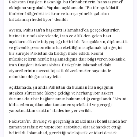
Pakistan Dışişleri Bakanlığı, bu tür haberlerin “sansasyonel”
olduğunu vurguladı. Yapılan açıklamada, “Bu tür spekülatif
ifadeler, bölgedeki istikrar ve barışa yönelik çabaları
baltalamayı hedefliyor” denildi.
Ayrıca, Pakistan’ın başkenti İslamabad’da gerçekleştirilen
birinci tur müzakerelerde, İran ve ABD’den gelen bazı
uçakların ülkede iniş yaptığı belirtildi. Bu uçakların, diplomatik
ve güvenlik personelinin hareketliliğini sağlamak için geçici
bir süreyle Pakistan’da kaldığı ifade edildi. Resmi
müzakerelerin henüz başlamadığına dair bilgi veren bakanlık,
İran Dışişleri Bakanı Abbas Erakçi’nin İslamabad’daki
ziyaretlerinin mevcut lojistik düzenlemeler sayesinde
mümkün olduğunu kaydetti.
Açıklamada, şu anda Pakistan’da bulunan İran uçağının
ateşkes sürecinde ülkeye geldiği ve herhangi bir askeri
duruma dair bir bağlantısının bulunmadığı vurgulandı. “Aksini
iddia eden açıklamalar tamamen spekülatif ve gerçeği
yansıtmaktan uzaktır” ifadesine yer verildi.
Pakistan’ın, diyalog ve gerginliğin azaltılması konularında her
zaman tarafsız ve yapıcı bir arabulucu olarak hareket ettiği
belirtildi. İslamabad, gerektiğinde lojistik ve idari destek