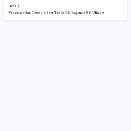
Next
Venezuela’dan Trump’a Sert Tepki: Biz Bağımsız Bir Ülkeyiz
SON YAZILAR
Bakan Işıkhan açıkladı! Tekstil sektörüne yönelik
işbirliği protokolü imzalandı
Yunanistan’dan Marmaris’e 2 bin 768 kişi birden akın
etti
Dolar/TL tarihi zirvesini yeniledi: Dünyada düşüyor,
Türkiye’de rekor kırıyor