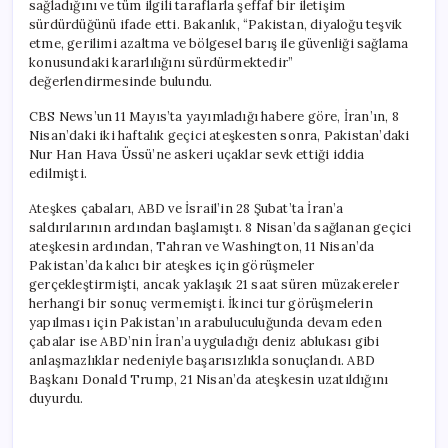
sağladığını ve tüm ilgili taraflarla şeffaf bir iletişim
sürdürdüğünü ifade etti. Bakanlık, “Pakistan, diyaloğu teşvik
etme, gerilimi azaltma ve bölgesel barış ile güvenliği sağlama
konusundaki kararlılığını sürdürmektedir”
değerlendirmesinde bulundu.
CBS News’un 11 Mayıs’ta yayımladığı habere göre, İran’ın, 8
Nisan’daki iki haftalık geçici ateşkesten sonra, Pakistan’daki
Nur Han Hava Üssü’ne askeri uçaklar sevk ettiği iddia
edilmişti.
Ateşkes çabaları, ABD ve İsrail’in 28 Şubat’ta İran’a
saldırılarının ardından başlamıştı. 8 Nisan’da sağlanan geçici
ateşkesin ardından, Tahran ve Washington, 11 Nisan’da
Pakistan’da kalıcı bir ateşkes için görüşmeler
gerçekleştirmişti, ancak yaklaşık 21 saat süren müzakereler
herhangi bir sonuç vermemişti. İkinci tur görüşmelerin
yapılması için Pakistan’ın arabuluculuğunda devam eden
çabalar ise ABD’nin İran’a uyguladığı deniz ablukası gibi
anlaşmazlıklar nedeniyle başarısızlıkla sonuçlandı. ABD
Başkanı Donald Trump, 21 Nisan’da ateşkesin uzatıldığını
duyurdu.