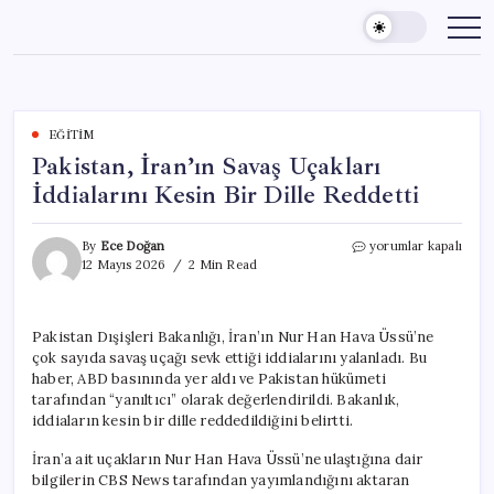
Skip
to
content
EĞITIM
Pakistan, İran’ın Savaş Uçakları
İddialarını Kesin Bir Dille Reddetti
Pakistan,
By
Ece Doğan
yorumlar kapalı
İran’ın
12 Mayıs 2026
2 Min Read
Savaş
Uçakları
İddialarını
Pakistan Dışişleri Bakanlığı, İran’ın Nur Han Hava Üssü’ne
Kesin
çok sayıda savaş uçağı sevk ettiği iddialarını yalanladı. Bu
Bir
Dille
haber, ABD basınında yer aldı ve Pakistan hükümeti
Reddetti
tarafından “yanıltıcı” olarak değerlendirildi. Bakanlık,
için
iddiaların kesin bir dille reddedildiğini belirtti.
İran’a ait uçakların Nur Han Hava Üssü’ne ulaştığına dair
bilgilerin CBS News tarafından yayımlandığını aktaran