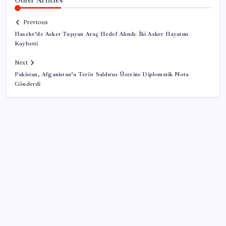
Previous
Haseke’de Asker Taşıyan Araç Hedef Alındı: İki Asker Hayatını
Kaybetti
Next
Pakistan, Afganistan’a Terör Saldırısı Üzerine Diplomatik Nota
Gönderdi
SON YAZILAR
Bakan Işıkhan açıkladı! Tekstil sektörüne yönelik