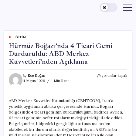
Skip
to
content
EĞITIM
Hürmüz Boğazı’nda 4 Ticari Gemi
Durduruldu: ABD Merkez
Kuvvetleri’nden Açıklama
Hürmüz
By
Ece Doğan
yorumlar kapalı
Boğazı’nda
11 Mayıs 2026
1 Min Read
4
Ticari
Gemi
ABD Merkez Kuvvetler Komutanlığı (CENTCOM), İran’a
Durduruldu:
yönelik uygulanan abluka çerçevesinde Hürmüz Boğazı
ABD
Merkez
bölgesinde 4 ticari geminin durdurulduğunu bildirdi. Ayrıca,
Kuvvetleri’nden
62 ticari geminin sefer rotalarının değiştirildiği ifade edildi.
Açıklama
Bu gelişmeler, bölgedeki gerginliğin artmasına neden
için
olabilecek bir durum olarak değerlendiriliyor. ABD’nin bu
müdahalesi, uluslararası deniz ticaretini ve İran ile olan