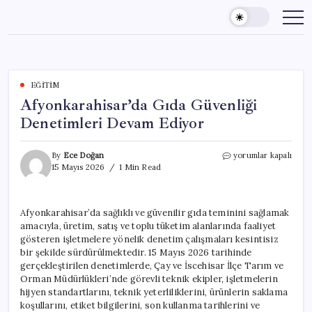
Skip
to
content
EĞITIM
Afyonkarahisar’da Gıda Güvenliği
Denetimleri Devam Ediyor
Afyonkarahisar’da
By
Ece Doğan
yorumlar kapalı
Gıda
15 Mayıs 2026
1 Min Read
Güvenliği
Denetimleri
Devam
Afyonkarahisar’da sağlıklı ve güvenilir gıda teminini sağlamak
Ediyor
amacıyla, üretim, satış ve toplu tüketim alanlarında faaliyet
için
gösteren işletmelere yönelik denetim çalışmaları kesintisiz
bir şekilde sürdürülmektedir. 15 Mayıs 2026 tarihinde
gerçekleştirilen denetimlerde, Çay ve İscehisar İlçe Tarım ve
Orman Müdürlükleri’nde görevli teknik ekipler, işletmelerin
hijyen standartlarını, teknik yeterliliklerini, ürünlerin saklama
koşullarını, etiket bilgilerini, son kullanma tarihlerini ve