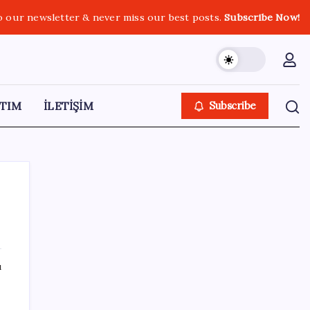
o our newsletter & never miss our best posts.
Subscribe Now!
TIM
İLETİŞİM
Subscribe
SON YAZILAR
ı
Bakan Işıkhan açıkladı! Tekstil sektörüne
yönelik işbirliği protokolü imzalandı