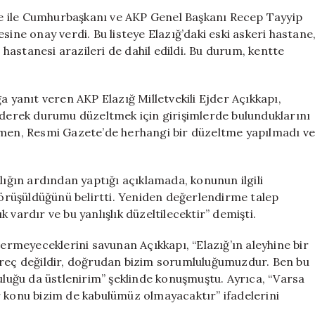
Sözü
e ile Cumhurbaşkanı ve AKP Genel Başkanı Recep Tayyip
Boşta
sine onay verdi. Bu listeye Elazığ’daki eski askeri hastane
Kaldı!
t hastanesi arazileri de dahil edildi. Bu durum, kentte
Hastane
Arazileri
Hala
anıt veren AKP Elazığ Milletvekili Ejder Açıkkapı,
Satışta
 ederek durumu düzeltmek için girişimlerde bulunduklarını
için
ağmen, Resmi Gazete’de herhangi bir düzeltme yapılmadı v
lığın ardından yaptığı açıklamada, konunun ilgili
 görüşüldüğünü belirtti. Yeniden değerlendirme talep
ık vardır ve bu yanlışlık düzeltilecektir” demişti.
vermeyeceklerini savunan Açıkkapı, “Elazığ’ın aleyhine bir
üreç değildir, doğrudan bizim sorumluluğumuzdur. Ben bu
uğu da üstlenirim” şeklinde konuşmuştu. Ayrıca, “Varsa
bir konu bizim de kabulümüz olmayacaktır” ifadelerini