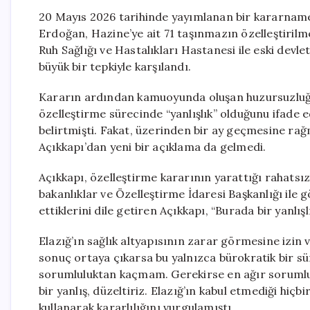
20 Mayıs 2026 tarihinde yayımlanan bir kararnam
Erdoğan, Hazine’ye ait 71 taşınmazın özelleştirilme
Ruh Sağlığı ve Hastalıkları Hastanesi ile eski devle
büyük bir tepkiyle karşılandı.
Kararın ardından kamuoyunda oluşan huzursuzluğa y
özelleştirme sürecinde “yanlışlık” olduğunu ifade
belirtmişti. Fakat, üzerinden bir ay geçmesine r
Açıkkapı’dan yeni bir açıklama da gelmedi.
Açıkkapı, özelleştirme kararının yarattığı rahatsız
bakanlıklar ve Özelleştirme İdaresi Başkanlığı ile
ettiklerini dile getiren Açıkkapı, “Burada bir yanlışl
Elazığ’ın sağlık altyapısının zarar görmesine izin 
sonuç ortaya çıkarsa bu yalnızca bürokratik bir s
sorumluluktan kaçmam. Gerekirse en ağır sorumlul
bir yanlış, düzeltiriz. Elazığ’ın kabul etmediği hiç
kullanarak kararlılığını vurgulamıştı.