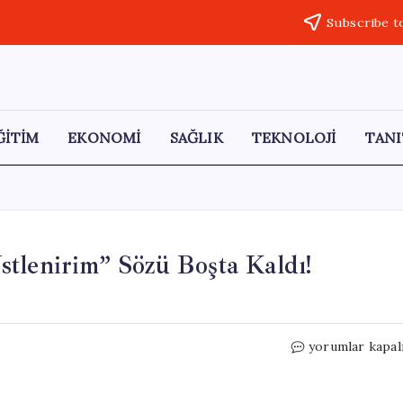
Subscribe t
ĞİTİM
EKONOMİ
SAĞLIK
TEKNOLOJİ
TANI
tlenirim” Sözü Boşta Kaldı!
AKP’li
yorumlar kapal
Vekilin
“Sorumluluğu
Üstlenirim”