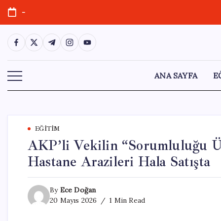
Skip
-
to
content
https://www.facebook.com/
https://twitter.com/
https://t.me/
https://www.instagram.com/
https://youtube.com/
ANA SAYFA
E
EĞITIM
AKP’li Vekilin “Sorumluluğu Üs
Hastane Arazileri Hala Satışta
By
Ece Doğan
20 Mayıs 2026
1 Min Read