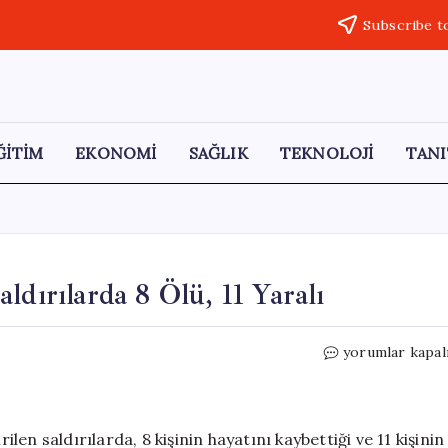
Subscribe t
ĞİTİM
EKONOMİ
SAĞLIK
TEKNOLOJİ
TANI
ldırılarda 8 Ölü, 11 Yaralı
Dnipropetrovs
yorumlar kapal
Bölgesi’ndeki
Saldırılarda
8
Ölü,
n saldırılarda, 8 kişinin hayatını kaybettiği ve 11 kişinin