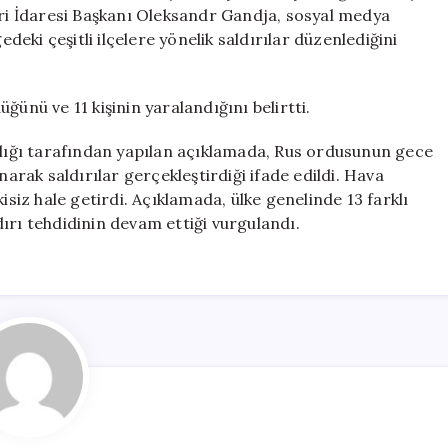
11
eri İdaresi Başkanı Oleksandr Gandja, sosyal medya
Yaralı
ki çeşitli ilçelere yönelik saldırılar düzenlediğini
için
ğünü ve 11 kişinin yaralandığını belirtti.
ığı tarafından yapılan açıklamada, Rus ordusunun gece
narak saldırılar gerçekleştirdiği ifade edildi. Hava
isiz hale getirdi. Açıklamada, ülke genelinde 13 farklı
ldırı tehdidinin devam ettiği vurgulandı.