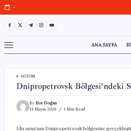
Skip
-
to
content
https://www.facebook.com/
https://twitter.com/
https://t.me/
https://www.instagram.com/
https://youtube.com/
ANA SAYFA
E
EĞITIM
Dnipropetrovsk Bölgesi’ndeki Sa
By
Ece Doğan
13 Mayıs 2026
1 Min Read
Ukrayna’nın Dnipropetrovsk bölgesine gerçekleştirile