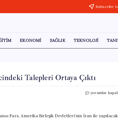
Subscribe t
ĞİTİM
EKONOMİ
SAĞLIK
TEKNOLOJİ
TANI
ndeki Talepleri Ortaya Çıktı
ABD
yorumlar kapal
ve
İran’ın
Müzakere
Sürecindeki
nsı Fars, Amerika Birleşik Devletleri’nin İran ile yapılacak