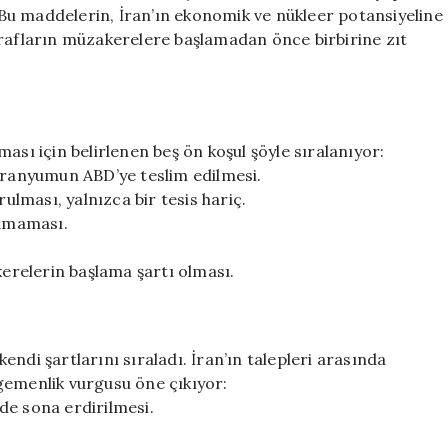
Talepleri
. Bu maddelerin, İran’ın ekonomik ve nükleer potansiyeline
Ortaya
arafların müzakerelere başlamadan önce birbirine zıt
Çıktı
için
ası için belirlenen beş ön koşul şöyle sıralanıyor:
 uranyumun ABD’ye teslim edilmesi.
rulması, yalnızca bir tesis hariç.
ılmaması.
relerin başlama şartı olması.
ndi şartlarını sıraladı. İran’ın talepleri arasında
gemenlik vurgusu öne çıkıyor:
de sona erdirilmesi.