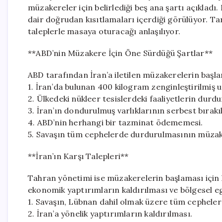
müzakereler için belirlediği beş ana şartı açıkladı
dair doğrudan kısıtlamaları içerdiği görülüyor. T
taleplerle masaya oturacağı anlaşılıyor.
**ABD’nin Müzakere İçin Öne Sürdüğü Şartlar**
ABD tarafından İran’a iletilen müzakerelerin başlam
1. İran’da bulunan 400 kilogram zenginleştirilmiş
2. Ülkedeki nükleer tesislerdeki faaliyetlerin durdu
3. İran’ın dondurulmuş varlıklarının serbest bırak
4. ABD’nin herhangi bir tazminat ödememesi.
5. Savaşın tüm cephelerde durdurulmasının müzake
**İran’ın Karşı Talepleri**
Tahran yönetimi ise müzakerelerin başlaması için ke
ekonomik yaptırımların kaldırılması ve bölgesel e
1. Savaşın, Lübnan dahil olmak üzere tüm cepheler
2. İran’a yönelik yaptırımların kaldırılması.