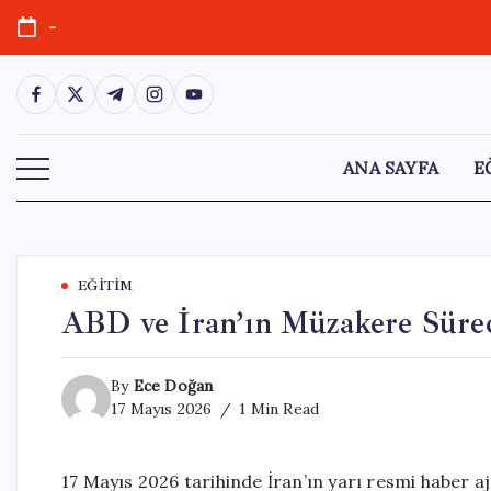
Skip
-
to
content
https://www.facebook.com/
https://twitter.com/
https://t.me/
https://www.instagram.com/
https://youtube.com/
ANA SAYFA
E
EĞITIM
ABD ve İran’ın Müzakere Süreci
By
Ece Doğan
17 Mayıs 2026
1 Min Read
17 Mayıs 2026 tarihinde İran’ın yarı resmi haber aja