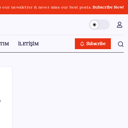
o our newsletter & never miss our best posts.
Subscribe Now!
TIM
İLETİŞİM
Subscribe
ı
SON YAZILAR
Yunanistan’dan Marmaris’e 2 bin 768 kişi
birden akın etti