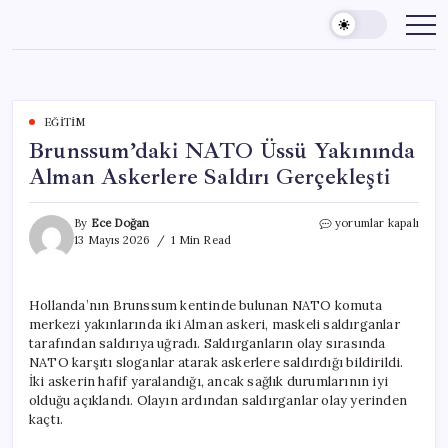
Skip
to
content
EĞITIM
Brunssum’daki NATO Üssü Yakınında
Alman Askerlere Saldırı Gerçekleşti
Brunssum’daki
By
Ece Doğan
yorumlar kapalı
NATO
13 Mayıs 2026
1 Min Read
Üssü
Yakınında
Alman
Hollanda’nın Brunssum kentinde bulunan NATO komuta
Askerlere
merkezi yakınlarında iki Alman askeri, maskeli saldırganlar
Saldırı
Gerçekleşti
tarafından saldırıya uğradı. Saldırganların olay sırasında
için
NATO karşıtı sloganlar atarak askerlere saldırdığı bildirildi.
İki askerin hafif yaralandığı, ancak sağlık durumlarının iyi
olduğu açıklandı. Olayın ardından saldırganlar olay yerinden
kaçtı.