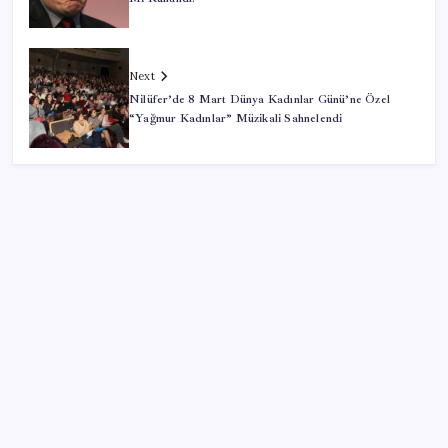
Next
Nilüfer’de 8 Mart Dünya Kadınlar Günü’ne Özel
“Yağmur Kadınlar” Müzikali Sahnelendi
SON YAZILAR
Halkbank’tan beklenti üstü net kâr
AB’den 348 uyduluk güvenlik iletişim ağına onay