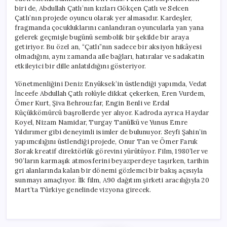
biri de, Abdullah Çatlı’nın kızları Gökçen Çatlı ve Selcen
Çatlı’nın projede oyuncu olarak yer almasıdır. Kardeşler,
fragmanda çocukluklarını canlandıran oyuncularla yan yana
gelerek geçmişle bugünü sembolik bir şekilde bir araya
getiriyor. Bu özel an, “Çatlı”nın sadece bir aksiyon hikâyesi
olmadığını, aynı zamanda aile bağları, hatıralar ve sadakatin
etkileyici bir dille anlatıldığını gösteriyor.
Yönetmenliğini Deniz Enyüksek’in üstlendiği yapımda, Vedat
İnceefe Abdullah Çatlı rolüyle dikkat çekerken, Eren Vurdem,
Ömer Kurt, Şiva Behrouzfar, Engin Benli ve Erdal
Küçükkömürcü başrollerde yer alıyor. Kadroda ayrıca Haydar
Koyel, Nizam Namidar, Turgay Tanülkü ve Yunus Emre
Yıldırımer gibi deneyimli isimler de bulunuyor. Seyfi Şahin’in
yapımcılığını üstlendiği projede, Onur Tan ve Ömer Faruk
Sorak kreatif direktörlük görevini yürütüyor. Film, 1980’ler ve
90’ların karmaşık atmosferini beyazperdeye taşırken, tarihin
gri alanlarında kalan bir dönemi gözlemci bir bakış açısıyla
sunmayı amaçlıyor. İlk film, A90 dağıtım şirketi aracılığıyla 20
Mart’ta Türkiye genelinde vizyona girecek.