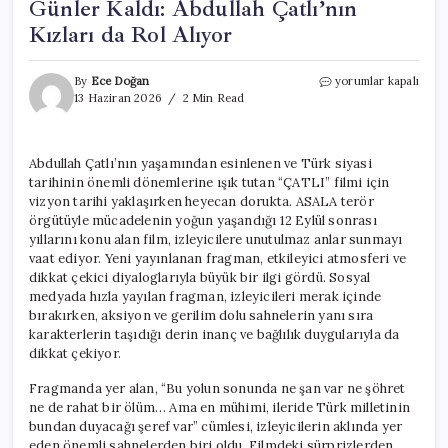
Günler Kaldı: Abdullah Çatlı’nın
Kızları da Rol Alıyor
“ÇATLI”
By
Ece Doğan
yorumlar kapalı
Filmi
13 Haziran 2026
2 Min Read
İçin
Vizyona
Sayılı
Abdullah Çatlı’nın yaşamından esinlenen ve Türk siyasi
Günler
tarihinin önemli dönemlerine ışık tutan “ÇATLI” filmi için
Kaldı:
Abdullah
vizyon tarihi yaklaşırken heyecan dorukta. ASALA terör
Çatlı’nın
örgütüyle mücadelenin yoğun yaşandığı 12 Eylül sonrası
Kızları
yıllarını konu alan film, izleyicilere unutulmaz anlar sunmayı
da
vaat ediyor. Yeni yayınlanan fragman, etkileyici atmosferi ve
Rol
dikkat çekici diyaloglarıyla büyük bir ilgi gördü. Sosyal
Alıyor
medyada hızla yayılan fragman, izleyicileri merak içinde
için
bırakırken, aksiyon ve gerilim dolu sahnelerin yanı sıra
karakterlerin taşıdığı derin inanç ve bağlılık duygularıyla da
dikkat çekiyor.
Fragmanda yer alan, “Bu yolun sonunda ne şan var ne şöhret
ne de rahat bir ölüm… Ama en mühimi, ileride Türk milletinin
bundan duyacağı şeref var” cümlesi, izleyicilerin aklında yer
eden önemli sahnelerden biri oldu. Filmdeki sürprizlerden