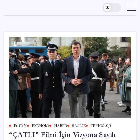
Skip
to
content
EĞITIM
EKONOMI
HABER
SAĞLIK
TEKNOLOJI
“ÇATLI” Filmi İçin Vizyona Sayılı