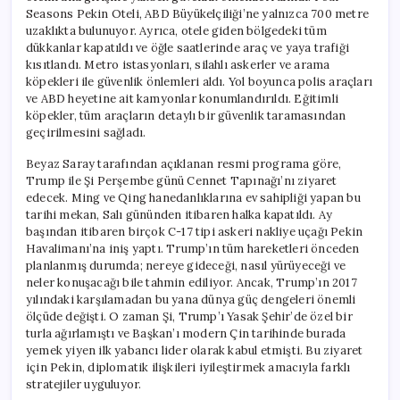
Seasons Pekin Oteli, ABD Büyükelçiliği’ne yalnızca 700 metre
uzaklıkta bulunuyor. Ayrıca, otele giden bölgedeki tüm
dükkanlar kapatıldı ve öğle saatlerinde araç ve yaya trafiği
kısıtlandı. Metro istasyonları, silahlı askerler ve arama
köpekleri ile güvenlik önlemleri aldı. Yol boyunca polis araçları
ve ABD heyetine ait kamyonlar konumlandırıldı. Eğitimli
köpekler, tüm araçların detaylı bir güvenlik taramasından
geçirilmesini sağladı.
Beyaz Saray tarafından açıklanan resmi programa göre,
Trump ile Şi Perşembe günü Cennet Tapınağı’nı ziyaret
edecek. Ming ve Qing hanedanlıklarına ev sahipliği yapan bu
tarihi mekan, Salı gününden itibaren halka kapatıldı. Ay
başından itibaren birçok C-17 tipi askeri nakliye uçağı Pekin
Havalimanı’na iniş yaptı. Trump’ın tüm hareketleri önceden
planlanmış durumda; nereye gideceği, nasıl yürüyeceği ve
neler konuşacağı bile tahmin ediliyor. Ancak, Trump’ın 2017
yılındaki karşılamadan bu yana dünya güç dengeleri önemli
ölçüde değişti. O zaman Şi, Trump’ı Yasak Şehir’de özel bir
turla ağırlamıştı ve Başkan’ı modern Çin tarihinde burada
yemek yiyen ilk yabancı lider olarak kabul etmişti. Bu ziyaret
için Pekin, diplomatik ilişkileri iyileştirmek amacıyla farklı
stratejiler uyguluyor.