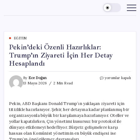
Skip
to
content
EĞITIM
Pekin’deki Özenli Hazırlıklar:
Trump’ın Ziyareti İçin Her Detay
Hesaplandı
Pekin’deki
By
Ece Doğan
yorumlar kapalı
Özenli
13 Mayıs 2026
2 Min Read
Hazırlıklar:
Trump’ın
Ziyareti
Pekin, ABD Başkanı Donald Trump’ın yaklaşan ziyareti için
İçin
titizlikle hazırlanıyor. Şehir, her detayına kadar planlanmış bir
Her
Detay
organizasyonla büyük bir karşılamaya hazırlanıyor. Oteller ve
Hesaplandı
yollar kapatılırken, Çin yönetimi kusursuz bir protokol ile
için
dünyayı etkilemeyi hedefliyor. Sürpriz gelişmelere karşı
hassas olan Komünist yönetimin en büyük endişesi ise
Trump’ın öngörülemez davranışları.