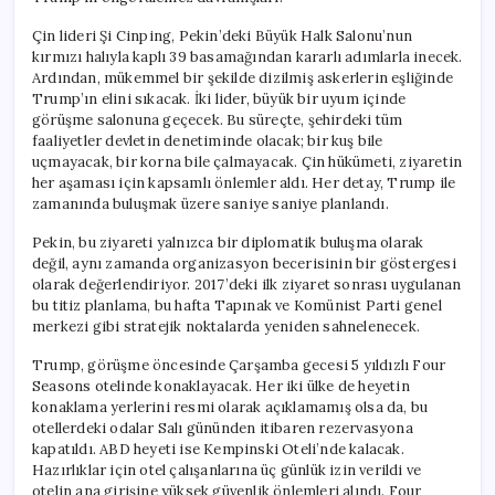
Çin lideri Şi Cinping, Pekin’deki Büyük Halk Salonu’nun
kırmızı halıyla kaplı 39 basamağından kararlı adımlarla inecek.
Ardından, mükemmel bir şekilde dizilmiş askerlerin eşliğinde
Trump’ın elini sıkacak. İki lider, büyük bir uyum içinde
görüşme salonuna geçecek. Bu süreçte, şehirdeki tüm
faaliyetler devletin denetiminde olacak; bir kuş bile
uçmayacak, bir korna bile çalmayacak. Çin hükümeti, ziyaretin
her aşaması için kapsamlı önlemler aldı. Her detay, Trump ile
zamanında buluşmak üzere saniye saniye planlandı.
Pekin, bu ziyareti yalnızca bir diplomatik buluşma olarak
değil, aynı zamanda organizasyon becerisinin bir göstergesi
olarak değerlendiriyor. 2017’deki ilk ziyaret sonrası uygulanan
bu titiz planlama, bu hafta Tapınak ve Komünist Parti genel
merkezi gibi stratejik noktalarda yeniden sahnelenecek.
Trump, görüşme öncesinde Çarşamba gecesi 5 yıldızlı Four
Seasons otelinde konaklayacak. Her iki ülke de heyetin
konaklama yerlerini resmi olarak açıklamamış olsa da, bu
otellerdeki odalar Salı gününden itibaren rezervasyona
kapatıldı. ABD heyeti ise Kempinski Oteli’nde kalacak.
Hazırlıklar için otel çalışanlarına üç günlük izin verildi ve
otelin ana girişine yüksek güvenlik önlemleri alındı. Four