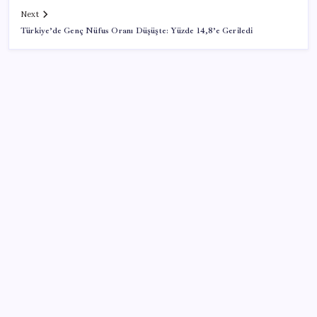
Next
Türkiye’de Genç Nüfus Oranı Düşüşte: Yüzde 14,8’e Geriledi
SON YAZILAR
Halkbank’tan beklenti üstü net kâr
AB’den 348 uyduluk güvenlik iletişim ağına onay
Telif baskısı sonuç verdi: Suno şarkılarına dijital imza
geliyor
Copilot için radikal karar: Microsoft logoyu
değiştiriyor!