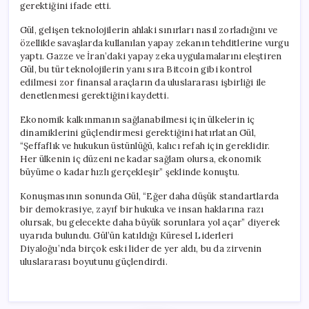
gerektiğini ifade etti.
Gül, gelişen teknolojilerin ahlaki sınırları nasıl zorladığını ve
özellikle savaşlarda kullanılan yapay zekanın tehditlerine vurgu
yaptı. Gazze ve İran’daki yapay zeka uygulamalarını eleştiren
Gül, bu tür teknolojilerin yanı sıra Bitcoin gibi kontrol
edilmesi zor finansal araçların da uluslararası işbirliği ile
denetlenmesi gerektiğini kaydetti.
Ekonomik kalkınmanın sağlanabilmesi için ülkelerin iç
dinamiklerini güçlendirmesi gerektiğini hatırlatan Gül,
“Şeffaflık ve hukukun üstünlüğü, kalıcı refah için gereklidir.
Her ülkenin iç düzeni ne kadar sağlam olursa, ekonomik
büyüme o kadar hızlı gerçekleşir” şeklinde konuştu.
Konuşmasının sonunda Gül, “Eğer daha düşük standartlarda
bir demokrasiye, zayıf bir hukuka ve insan haklarına razı
olursak, bu gelecekte daha büyük sorunlara yol açar” diyerek
uyarıda bulundu. Gül’ün katıldığı Küresel Liderleri
Diyaloğu’nda birçok eski lider de yer aldı, bu da zirvenin
uluslararası boyutunu güçlendirdi.