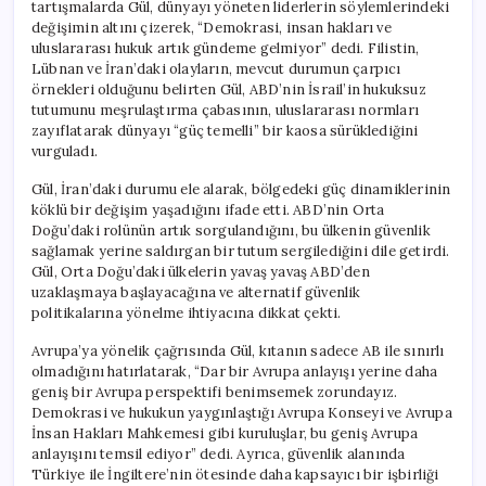
tartışmalarda Gül, dünyayı yöneten liderlerin söylemlerindeki
değişimin altını çizerek, “Demokrasi, insan hakları ve
uluslararası hukuk artık gündeme gelmiyor” dedi. Filistin,
Lübnan ve İran’daki olayların, mevcut durumun çarpıcı
örnekleri olduğunu belirten Gül, ABD’nin İsrail’in hukuksuz
tutumunu meşrulaştırma çabasının, uluslararası normları
zayıflatarak dünyayı “güç temelli” bir kaosa sürüklediğini
vurguladı.
Gül, İran’daki durumu ele alarak, bölgedeki güç dinamiklerinin
köklü bir değişim yaşadığını ifade etti. ABD’nin Orta
Doğu’daki rolünün artık sorgulandığını, bu ülkenin güvenlik
sağlamak yerine saldırgan bir tutum sergilediğini dile getirdi.
Gül, Orta Doğu’daki ülkelerin yavaş yavaş ABD’den
uzaklaşmaya başlayacağına ve alternatif güvenlik
politikalarına yönelme ihtiyacına dikkat çekti.
Avrupa’ya yönelik çağrısında Gül, kıtanın sadece AB ile sınırlı
olmadığını hatırlatarak, “Dar bir Avrupa anlayışı yerine daha
geniş bir Avrupa perspektifi benimsemek zorundayız.
Demokrasi ve hukukun yaygınlaştığı Avrupa Konseyi ve Avrupa
İnsan Hakları Mahkemesi gibi kuruluşlar, bu geniş Avrupa
anlayışını temsil ediyor” dedi. Ayrıca, güvenlik alanında
Türkiye ile İngiltere’nin ötesinde daha kapsayıcı bir işbirliği