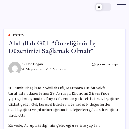
Skip
to
content
EĞITIM
Abdullah Gül: “Önceliğimiz İç
Düzenimizi Sağlamak Olmalı”
Abdullah
By
Ece Doğan
yorumlar kapalı
Gül:
14 Mayıs 2026
2 Min Read
“Önceliğimiz
İç
Düzenimizi
11. Cumhurbaşkanı Abdullah Gül, Marmara Grubu Vakfı
Sağlamak
tarafından düzenlenen 29. Avrasya Ekonomi Zirvesi’nde
Olmalı”
için
yaptığı konuşmada, dünya düzeninin giderek belirsizleştiğine
dikkat çekti. Gül, küresel liderlerin temel etik değerlerden
uzaklaştığını ve çıkarları uğruna bu değerleri göz ardı ettiğini
ifade etti.
Zirvede, Avrupa Birliği’nin geleceği üzerine yapılan