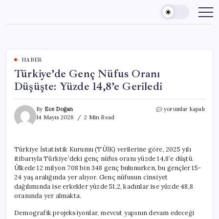
Skip
to
content
HABER
Türkiye’de Genç Nüfus Oranı
Düşüşte: Yüzde 14,8’e Geriledi
Türkiye’de
By
Ece Doğan
yorumlar kapalı
Genç
14 Mayıs 2026
2 Min Read
Nüfus
Oranı
Düşüşte:
Türkiye İstatistik Kurumu (TÜİK) verilerine göre, 2025 yılı
Yüzde
itibarıyla Türkiye’deki genç nüfus oranı yüzde 14,8’e düştü.
14,8’e
Geriledi
Ülkede 12 milyon 708 bin 348 genç bulunurken, bu gençler 15-
için
24 yaş aralığında yer alıyor. Genç nüfusun cinsiyet
dağılımında ise erkekler yüzde 51,2, kadınlar ise yüzde 48,8
oranında yer almakta.
Demografik projeksiyonlar, mevcut yapının devam edeceği