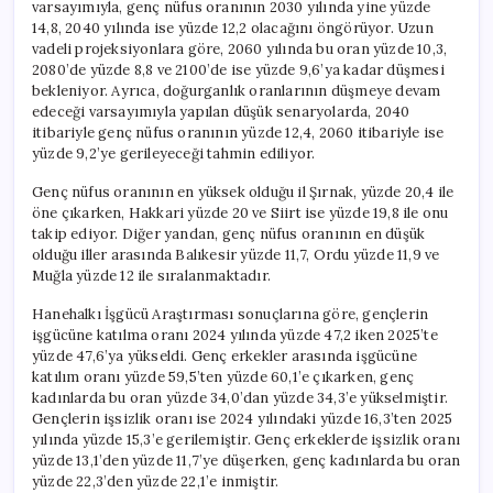
varsayımıyla, genç nüfus oranının 2030 yılında yine yüzde
14,8, 2040 yılında ise yüzde 12,2 olacağını öngörüyor. Uzun
vadeli projeksiyonlara göre, 2060 yılında bu oran yüzde 10,3,
2080’de yüzde 8,8 ve 2100’de ise yüzde 9,6’ya kadar düşmesi
bekleniyor. Ayrıca, doğurganlık oranlarının düşmeye devam
edeceği varsayımıyla yapılan düşük senaryolarda, 2040
itibariyle genç nüfus oranının yüzde 12,4, 2060 itibariyle ise
yüzde 9,2’ye gerileyeceği tahmin ediliyor.
Genç nüfus oranının en yüksek olduğu il Şırnak, yüzde 20,4 ile
öne çıkarken, Hakkari yüzde 20 ve Siirt ise yüzde 19,8 ile onu
takip ediyor. Diğer yandan, genç nüfus oranının en düşük
olduğu iller arasında Balıkesir yüzde 11,7, Ordu yüzde 11,9 ve
Muğla yüzde 12 ile sıralanmaktadır.
Hanehalkı İşgücü Araştırması sonuçlarına göre, gençlerin
işgücüne katılma oranı 2024 yılında yüzde 47,2 iken 2025’te
yüzde 47,6’ya yükseldi. Genç erkekler arasında işgücüne
katılım oranı yüzde 59,5’ten yüzde 60,1’e çıkarken, genç
kadınlarda bu oran yüzde 34,0’dan yüzde 34,3’e yükselmiştir.
Gençlerin işsizlik oranı ise 2024 yılındaki yüzde 16,3’ten 2025
yılında yüzde 15,3’e gerilemiştir. Genç erkeklerde işsizlik oranı
yüzde 13,1’den yüzde 11,7’ye düşerken, genç kadınlarda bu oran
yüzde 22,3’den yüzde 22,1’e inmiştir.