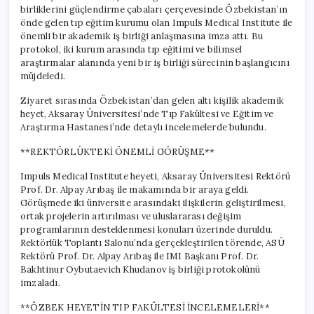
birliklerini güçlendirme çabaları çerçevesinde Özbekistan’ın
önde gelen tıp eğitim kurumu olan Impuls Medical Institute ile
önemli bir akademik iş birliği anlaşmasına imza attı. Bu
protokol, iki kurum arasında tıp eğitimi ve bilimsel
araştırmalar alanında yeni bir iş birliği sürecinin başlangıcını
müjdeledi.
Ziyaret sırasında Özbekistan’dan gelen altı kişilik akademik
heyet, Aksaray Üniversitesi’nde Tıp Fakültesi ve Eğitim ve
Araştırma Hastanesi’nde detaylı incelemelerde bulundu.
**REKTÖRLÜKTEKİ ÖNEMLİ GÖRÜŞME**
Impuls Medical Institute heyeti, Aksaray Üniversitesi Rektörü
Prof. Dr. Alpay Arıbaş ile makamında bir araya geldi.
Görüşmede iki üniversite arasındaki ilişkilerin geliştirilmesi,
ortak projelerin artırılması ve uluslararası değişim
programlarının desteklenmesi konuları üzerinde duruldu.
Rektörlük Toplantı Salonu’nda gerçekleştirilen törende, ASÜ
Rektörü Prof. Dr. Alpay Arıbaş ile IMI Başkanı Prof. Dr.
Bakhtinur Oybutaevich Khudanov iş birliği protokolünü
imzaladı.
**ÖZBEK HEYETİN TIP FAKÜLTESİ İNCELEMELERİ**