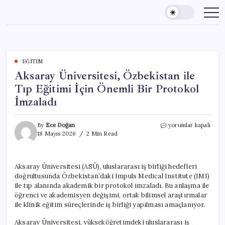
Skip
to
content
EĞITIM
Aksaray Üniversitesi, Özbekistan ile
Tıp Eğitimi İçin Önemli Bir Protokol
İmzaladı
Aksaray
By
Ece Doğan
yorumlar kapalı
Üniversitesi,
18 Mayıs 2026
2 Min Read
Özbekistan
ile
Tıp
Aksaray Üniversitesi (ASÜ), uluslararası iş birliği hedefleri
Eğitimi
doğrultusunda Özbekistan’daki Impuls Medical Institute (IMI)
İçin
Önemli
ile tıp alanında akademik bir protokol imzaladı. Bu anlaşma ile
Bir
öğrenci ve akademisyen değişimi, ortak bilimsel araştırmalar
Protokol
ile klinik eğitim süreçlerinde iş birliği yapılması amaçlanıyor.
İmzaladı
için
Aksaray Üniversitesi, yükseköğretimdeki uluslararası iş