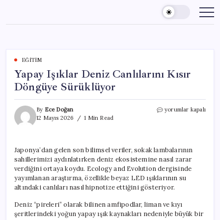
Skip
to
content
EĞITIM
Yapay Işıklar Deniz Canlılarını Kısır
Döngüye Sürüklüyor
Yapay
By
Ece Doğan
yorumlar kapalı
Işıklar
12 Mayıs 2026
1 Min Read
Deniz
Canlılarını
Kısır
Japonya’dan gelen son bilimsel veriler, sokak lambalarının
Döngüye
sahillerimizi aydınlatırken deniz ekosistemine nasıl zarar
Sürüklüyor
için
verdiğini ortaya koydu. Ecology and Evolution dergisinde
yayımlanan araştırma, özellikle beyaz LED ışıklarının su
altındaki canlıları nasıl hipnotize ettiğini gösteriyor.
Deniz “pireleri” olarak bilinen amfipodlar, liman ve kıyı
şeritlerindeki yoğun yapay ışık kaynakları nedeniyle büyük bir