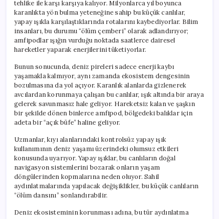
tehlike ile karşı karşıya kalıyor. Milyonlarca yıl boyunca
karanlıkta yön bulma yeteneğine sahip bu küçük canlılar,
yapay ışıkla karşılaştıklarında rotalarını kaybediyorlar. Bilim
insanları, bu durumu “ölüm çemberi” olarak adlandırıyor;
amfipodlar ışığın vurduğu noktada saatlerce dairesel
hareketler yaparak enerjilerini tüketiyorlar.
Bunun sonucunda, deniz pireleri sadece enerji kaybı
yaşamakla kalmıyor, aynı zamanda ekosistem dengesinin
bozulmasına da yol açıyor. Karanlık alanlarda gizlenerek
avcılardan korunmaya çalışan bu canlılar, ışık altında bir araya
gelerek savunmasız hale geliyor. Hareketsiz kalan ve şaşkın
bir şekilde dönen binlerce amfipod, bölgedeki balıklar için
adeta bir “açık büfe” haline geliyor.
Uzmanlar, kıyı alanlarındaki kontrolsüz yapay ışık
kullanımının deniz yaşamı üzerindeki olumsuz etkileri
konusunda uyarıyor. Yapay ışıklar, bu canlıların doğal
navigasyon sistemlerini bozarak onların yaşam
döngülerinden kopmalarına neden oluyor. Sahil
aydınlatmalarında yapılacak değişiklikler, bu küçük canlıların
“ölüm dansını” sonlandırabilir.
Deniz ekosisteminin korunması adına, bu tür aydınlatma