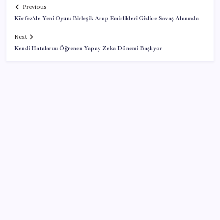
Previous
Körfez’de Yeni Oyun: Birleşik Arap Emirlikleri Gizlice Savaş Alanında
Next
Kendi Hatalarını Öğrenen Yapay Zeka Dönemi Başlıyor
SON YAZILAR
Telif baskısı sonuç verdi: Suno şarkılarına dijital imza
geliyor
Copilot için radikal karar: Microsoft logoyu
değiştiriyor!