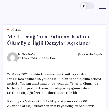
Skip
to
content
EĞITIM
Mert Irmağı’nda Bulunan Kadının
Ölümüyle İlgili Detaylar Açıklandı
Mert
By
Ece Doğan
yorumlar kapalı
Irmağı’nda
22 Mayıs 2026
1 Min Read
Bulunan
Kadının
Ölümüyle
22 Mayıs 2026 tarihinde Samsun’un Canik ilçesi Mert
İlgili
Irmağı’nda bulunan 85 yaşındaki Türkan Yener’in ölüm sebebi
Detaylar
Açıklandı
netleşti. Yapılan araştırmalar sonucunda, Yener’in ölümünde
için
herhangi bir şüpheli durum olmadığı ve ayağının çalıya
takılarak düştüğü üzerinde durulduğu bildirildi.
Kaleboğazı Mahallesi’nde 17 Mayıs akşamı saat 22.00
civarında ailesi, Türkan Yener’in kaybolduğunu bildirerek