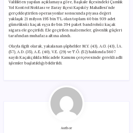
Valilikten yapılan açıklamaya göre, Başkale ilçesindeki Çamlık
Yol Kontrol Noktası ve Saray ilçesi Kapıköy Mahallesi’nde
gerçekleştirilen operasyonlar sonucunda piyasa değeri
yaklaşık 21 milyon 195 bin TL olan toplam 40 bin 939 adet
gümrüksüz kaçak eşya ile bin 394 paket bandrolsüz kaçak
sigara ele geçirildi. Ele geçirilen malzemeler, güvenlik güçleri
tarafından muhafaza altına alındı.
Olayla ilgili olarak, yakalanan şüpheliler M.Y. (43), A.G. (43), İ.A.
(57), A.D. (35), A.E. (40), V.E. (29) ve T.Ö. (52) hakkında 5607
sayılı Kaçakçılıkla Mücadele Kanunu çerçevesinde gerekli adli
işlemler başlatıldığı bildirildi.
Author