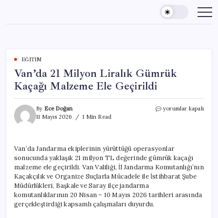
Skip
to
content
EĞITIM
Van’da 21 Milyon Liralık Gümrük
Kaçağı Malzeme Ele Geçirildi
Van’da
By
Ece Doğan
yorumlar kapalı
21
11 Mayıs 2026
1 Min Read
Milyon
Liralık
Gümrük
Van’da Jandarma ekiplerinin yürüttüğü operasyonlar
Kaçağı
sonucunda yaklaşık 21 milyon TL değerinde gümrük kaçağı
Malzeme
Ele
malzeme ele geçirildi. Van Valiliği, İl Jandarma Komutanlığı’nın
Geçirildi
Kaçakçılık ve Organize Suçlarla Mücadele ile İstihbarat Şube
için
Müdürlükleri, Başkale ve Saray ilçe jandarma
komutanlıklarının 20 Nisan – 10 Mayıs 2026 tarihleri arasında
gerçekleştirdiği kapsamlı çalışmaları duyurdu.