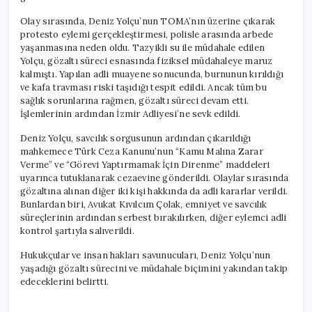
Olay sırasında, Deniz Yolçu’nun TOMA’nın üzerine çıkarak
protesto eylemi gerçekleştirmesi, polisle arasında arbede
yaşanmasına neden oldu. Tazyikli su ile müdahale edilen
Yolçu, gözaltı süreci esnasında fiziksel müdahaleye maruz
kalmıştı. Yapılan adli muayene sonucunda, burnunun kırıldığı
ve kafa travması riski taşıdığı tespit edildi. Ancak tüm bu
sağlık sorunlarına rağmen, gözaltı süreci devam etti.
İşlemlerinin ardından İzmir Adliyesi’ne sevk edildi.
Deniz Yolçu, savcılık sorgusunun ardından çıkarıldığı
mahkemece Türk Ceza Kanunu’nun “Kamu Malına Zarar
Verme” ve “Görevi Yaptırmamak İçin Direnme” maddeleri
uyarınca tutuklanarak cezaevine gönderildi. Olaylar sırasında
gözaltına alınan diğer iki kişi hakkında da adli kararlar verildi.
Bunlardan biri, Avukat Kıvılcım Çolak, emniyet ve savcılık
süreçlerinin ardından serbest bırakılırken, diğer eylemci adli
kontrol şartıyla salıverildi.
Hukukçular ve insan hakları savunucuları, Deniz Yolçu’nun
yaşadığı gözaltı sürecini ve müdahale biçimini yakından takip
edeceklerini belirtti.