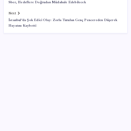
Sber, Hedeflere Doğrudan Müdahale Edebilecek
Next
İstanbul’da Şok Edici Olay: Zorla Tutulan Genç Pencereden Düşerek
Hayatını Kaybetti
SON YAZILAR
Halkbank’tan beklenti üstü net kâr
AB’den 348 uyduluk güvenlik iletişim ağına onay
Telif baskısı sonuç verdi: Suno şarkılarına dijital imza
geliyor