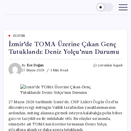
Skip
to
content
EĞITIM
İzmir’de TOMA Üzerine Çıkan Genç
Tutuklandı: Deniz Yolçu’nun Durumu
İzmir’de
By
Ece Doğan
yorumlar kapalı
TOMA
27 Mayıs 2026
1 Min Read
Üzerine
Çıkan
Genç
Tutuklandı:
Deniz
Yolçu’nun
27 Mayıs 2026 tarihinde İzmir’de, CHP Lideri Özgür Özel’in
Durumu
düzenleyeceği mitingin Valilik tarafından yasaklanmasının
için
ardından, miting alanına girmek isteyen kalabalığa polis biber
gazı ve tazyikli su ile müdahale etti. Bu olaylar sırasında,
emniyete ait TOMA’nın üzerine tırmanan Deniz Yolçu,
gözaltına alındı ve daha sonra tutuklandı.