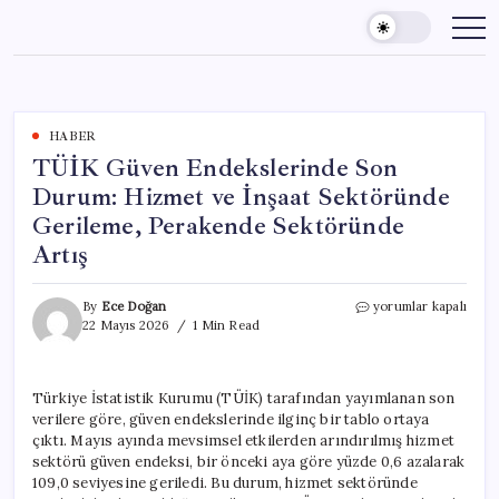
Skip
to
content
HABER
TÜİK Güven Endekslerinde Son
Durum: Hizmet ve İnşaat Sektöründe
Gerileme, Perakende Sektöründe
Artış
TÜİK
By
Ece Doğan
yorumlar kapalı
Güven
22 Mayıs 2026
1 Min Read
Endekslerinde
Son
Durum:
Türkiye İstatistik Kurumu (TÜİK) tarafından yayımlanan son
Hizmet
verilere göre, güven endekslerinde ilginç bir tablo ortaya
ve
İnşaat
çıktı. Mayıs ayında mevsimsel etkilerden arındırılmış hizmet
Sektöründe
sektörü güven endeksi, bir önceki aya göre yüzde 0,6 azalarak
Gerileme,
109,0 seviyesine geriledi. Bu durum, hizmet sektöründe
Perakende