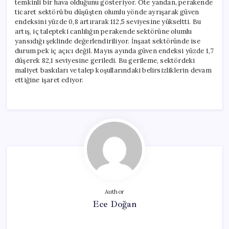
temkinli bir hava olduğunu gösteriyor. Öte yandan, perakende
Sektöründe
ticaret sektörü bu düşüşten olumlu yönde ayrışarak güven
Artış
endeksini yüzde 0,8 artırarak 112,5 seviyesine yükseltti. Bu
için
artış, iç talepteki canlılığın perakende sektörüne olumlu
yansıdığı şeklinde değerlendiriliyor. İnşaat sektöründe ise
durum pek iç açıcı değil. Mayıs ayında güven endeksi yüzde 1,7
düşerek 82,1 seviyesine geriledi. Bu gerileme, sektördeki
maliyet baskıları ve talep koşullarındaki belirsizliklerin devam
ettiğine işaret ediyor.
Author
Ece Doğan