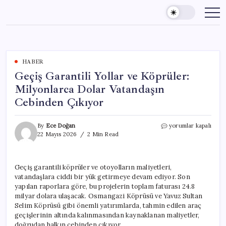
Skip
to
content
HABER
Geçiş Garantili Yollar ve Köprüler:
Milyonlarca Dolar Vatandaşın
Cebinden Çıkıyor
Geçiş
By
Ece Doğan
yorumlar kapalı
Garantili
22 Mayıs 2026
2 Min Read
Yollar
ve
Köprüler:
Geçiş garantili köprüler ve otoyolların maliyetleri,
Milyonlarca
vatandaşlara ciddi bir yük getirmeye devam ediyor. Son
Dolar
Vatandaşın
yapılan raporlara göre, bu projelerin toplam faturası 24.8
Cebinden
milyar dolara ulaşacak. Osmangazi Köprüsü ve Yavuz Sultan
Çıkıyor
Selim Köprüsü gibi önemli yatırımlarda, tahmin edilen araç
için
geçişlerinin altında kalınmasından kaynaklanan maliyetler,
doğrudan halkın cebinden çıkıyor.