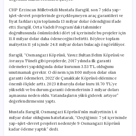
CHP Erzincan Milletvekili Mustafa Sarıgül, son 7 yılda yap-
işlet-devret projelerinde gerçekleşmeyen araç garantileri ve
fiyat farkları için toplamda 13 milyar dolar ödendiğini ifade
etti. Sarıgül, Orta Vadeli Program’daki tahminler
doğrultusunda önümüzdeki dört yıl içerisinde bu projeler için
11.8 milyar dolar daha ödeneceğini belirtti. Böylece toplam
maliyetin 11 yıl içinde 24.8 milyar doları bulacağı öngörülüyor.
Sarıgül, “Osmangazi Köprüsü, Yavuz Sultan Selim Köprüsü ve
Avrasya Tüneli gibi projelerde, 2017 yılında ilk garanti
ödemeleri yapıldığında dolar kurunun 3.53 TL olduğunu
unutmamak gerekir. O dönem için 800 milyon dolar olan
garanti ödemeleri, 2022’de Çanakkale Köprüsü eklenince
önemli ölçüde arttı. 2023 itibarıyla dolar kuru 18.70 TL’ye
yükseldi ve bu durum garanti ödemelerinin 3 milyar doları
aşmasına neden oldu. Vatandaşların yükü giderek artıyor”
değerlendirmesini yaptı.
Mustafa Sarıgül, Osmangazi Köprüsü’nün maliyetinin 1.4
milyar dolar olduğunu hatırlatarak, “Geçtiğimiz 7 yıl içerisinde
yap-işlet-devret projeleri nedeniyle 9 Osmangazi Köprüsü
kadar ödeme yaptık” dedi.