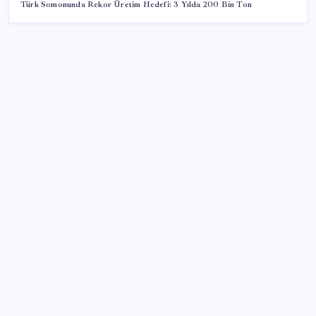
Türk Somonunda Rekor Üretim Hedefi: 3 Yılda 200 Bin Ton
SON YAZILAR
Halkbank’tan beklenti üstü net kâr
AB’den 348 uyduluk güvenlik iletişim ağına onay
Telif baskısı sonuç verdi: Suno şarkılarına dijital imza
geliyor
Copilot için radikal karar: Microsoft logoyu
değiştiriyor!
Tarihi borsa çöküşü: ‘Kaybedenler Kulübü’ siyasi parti