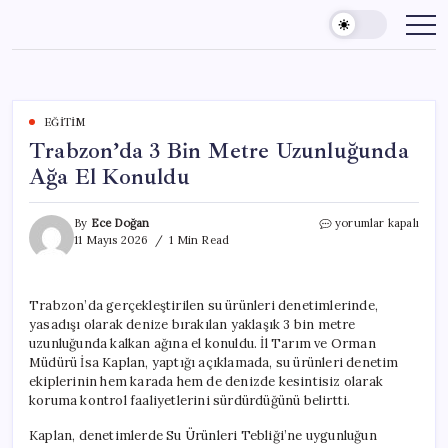
Skip
to
content
EĞITIM
Trabzon’da 3 Bin Metre Uzunluğunda
Ağa El Konuldu
Trabzon’da
By
Ece Doğan
yorumlar kapalı
3
11 Mayıs 2026
1 Min Read
Bin
Metre
Uzunluğunda
Trabzon’da gerçekleştirilen su ürünleri denetimlerinde,
Ağa
yasadışı olarak denize bırakılan yaklaşık 3 bin metre
El
Konuldu
uzunluğunda kalkan ağına el konuldu. İl Tarım ve Orman
için
Müdürü İsa Kaplan, yaptığı açıklamada, su ürünleri denetim
ekiplerinin hem karada hem de denizde kesintisiz olarak
koruma kontrol faaliyetlerini sürdürdüğünü belirtti.
Kaplan, denetimlerde Su Ürünleri Tebliği’ne uygunluğun