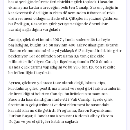
hasat şenliğinde üreticilerle birlikte çilek topladı. Hasadın
ekim ayına kadar süreceğini belirten Canalp, Sason çileğinin
karakteristik özelliğinin ekim döneminden itibaren sürekli
ürün vermesi olduğunu ifade etti. Çiftçilerin yüzünü güldüren
bu özelliğin, Sason’un çilek yetiştiriciliğinde önemli bir
avantaj sağladığını vurguladı.
Canalp, çilek üretiminin 2007 yılında sadece dört aileyle
başladığını, bugün ise bu sayının 400 aileye ulaştığını aktardı.
“Sason ekonomisinde bu yıl yaklaşık 612 milyon liralık bir gelir
bekleniyor. Bir dönümden ortalama 3,6 ton çilek elde
edilmektedir,” diyen Canalp, ilçede toplamda 1700 dönüm
alanda çilek tarımı yapıldığını ve bu yıl 6 bin 120 ton rekolte
hedeflendiğini kaydetti.
Ayrıca, çilekten yalnızca taze olarak değil, lokum, cips,
kurutulmuş çilek, pestil, marmelat ve reçel gibi farklı ürünlerin
de üretildiğini belirten Canalp, bu ürünlerin tamamının
Sason’da hazırlandığını ifade etti. Vali Canalp, ilçede çilek
üretiminin geliştirilmesi ve desteklenmesi konusundaki
kararlılıklarını dile getirdi. Programa, Sason Kaymakamı
Furkan Başar, İl Jandarma Komutanı Kıdemli Albay Ekrem
Doğan ve yerel çiftçiler katılım sağladı.