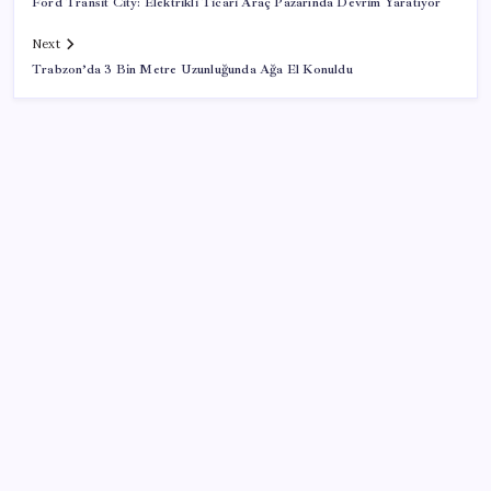
Ford Transit City: Elektrikli Ticari Araç Pazarında Devrim Yaratıyor
Next
Trabzon’da 3 Bin Metre Uzunluğunda Ağa El Konuldu
SON YAZILAR
Bakan Işıkhan açıkladı! Tekstil sektörüne yönelik
işbirliği protokolü imzalandı
Yunanistan’dan Marmaris’e 2 bin 768 kişi birden akın
etti
Dolar/TL tarihi zirvesini yeniledi: Dünyada düşüyor,