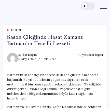
Skip
to
content
EĞITIM
Sason Çileğinde Hasat Zamanı:
Batman’ın Tescilli Lezzeti
Sason
By
Ece Doğan
yorumlar kapalı
Çileğinde
11 Mayıs 2026
1 Min Read
Hasat
Zamanı:
Batman’ın
Batman’ın Sason ilçesinde tescilli Sason çileğinin hasadına
Tescilli
başlanıldı. Bu yıl 400 ailenin geçim kaynağı olan çilek
Lezzeti
için
üretiminde 6 bin tonu aşan bir rekolte bekleniyor. Tazeliğiyle
dikkat çeken Sason çileği, lokumu, reçeli ve pestili gibi
ürünleriyle de bölge ekonomisine büyük katkı sağlaması
hedefleniyor.
Batman Valisi Ekrem Canalp, Zafer Mahallesi’nde düzenlenen