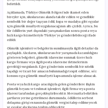
belirtildi.
Açıklamada, Türkiye Gümrük Bölgesi’nde ikamet eden
bireyler için, uluslararası alanda takdir edilen ve genellikle
sembolik bir değer taşıyan ödül, kupa ve madalya gibi eşyalar
için gümrük muafiyeti uygulanacağının altı çizildi. Ayrıca, bu
tür ödüllerin yurt dışındaki yarışmalardan sonra posta veya
hızlı kargo hizmetleriyle Türkiye’ye gönderilebileceği ifade
edildi.
Gümrük işlemleri ve belgelerin sunulmasıyla ilgili detaylar da
paylaşıldı. Alıcıların, uluslararası bir yarışmada kazanıldığını
gösteren belgeleri, gümrük idaresine sunmak üzere hızlı
kargo firması veya ilgili posta idaresine iletmelerinin
gerektiği vurgulandı. Eğer gönderinin sembolik bir nitelik
taşıdığı ve ticari bir amacın bulunmadığı tespit edilirse, söz
konusu eşya gümrük muafiyeti kapsamında işleme alınacak.
Posta veya hızlı kargo aracılığıyla gelen gönderilere ilişkin
gümrük beyanı ve teslimat işlemleri, ilgili firma veya posta
idaresi tarafından gerçekleştirilecektir. Mevzuatta belirtilen
şartların yerine getirilmesi durumunda, ödüllerin serbest
dolaşıma girişi esnasında gümrük vergisi talep edilmeyecek
ve eşyalar alıcılarına teslim edilecektir.