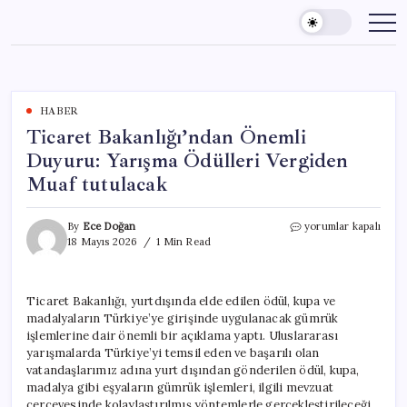
Skip
to
content
HABER
Ticaret Bakanlığı’ndan Önemli
Duyuru: Yarışma Ödülleri Vergiden
Muaf tutulacak
Ticaret
By
Ece Doğan
yorumlar kapalı
Bakanlığı’ndan
18 Mayıs 2026
1 Min Read
Önemli
Duyuru:
Yarışma
Ticaret Bakanlığı, yurtdışında elde edilen ödül, kupa ve
Ödülleri
madalyaların Türkiye’ye girişinde uygulanacak gümrük
Vergiden
Muaf
işlemlerine dair önemli bir açıklama yaptı. Uluslararası
tutulacak
yarışmalarda Türkiye’yi temsil eden ve başarılı olan
için
vatandaşlarımız adına yurt dışından gönderilen ödül, kupa,
madalya gibi eşyaların gümrük işlemleri, ilgili mevzuat
çerçevesinde kolaylaştırılmış yöntemlerle gerçekleştirileceği