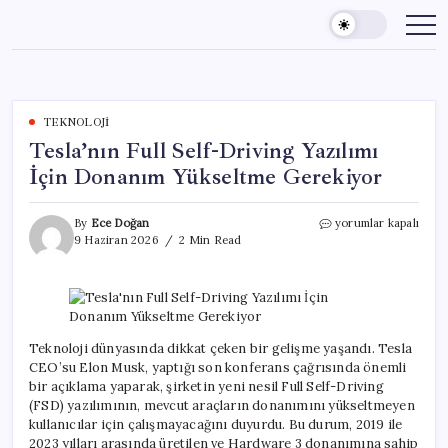
Skip
to
content
TEKNOLOJI
Tesla’nın Full Self-Driving Yazılımı
İçin Donanım Yükseltme Gerekiyor
Tesla’nın
By
Ece Doğan
yorumlar kapalı
Full
9 Haziran 2026
2 Min Read
Self-
Driving
Yazılımı
İçin
Donanım
Yükseltme
Teknoloji dünyasında dikkat çeken bir gelişme yaşandı. Tesla
Gerekiyor
CEO’su Elon Musk, yaptığı son konferans çağrısında önemli
için
bir açıklama yaparak, şirketin yeni nesil Full Self-Driving
(FSD) yazılımının, mevcut araçların donanımını yükseltmeyen
kullanıcılar için çalışmayacağını duyurdu. Bu durum, 2019 ile
2023 yılları arasında üretilen ve Hardware 3 donanımına sahip