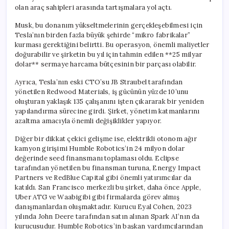
olan araç sahipleri arasında tartışmalara yol açtı.
Musk, bu donanım yükseltmelerinin gerçekleşebilmesi için
Tesla’nın birden fazla büyük şehirde “mikro fabrikalar”
kurması gerektiğini belirtti. Bu operasyon, önemli maliyetler
doğurabilir ve şirketin bu yıl için tahmin edilen **25 milyar
dolar** sermaye harcama bütçesinin bir parçası olabilir.
Ayrıca, Tesla’nın eski CTO’su JB Straubel tarafından
yönetilen Redwood Materials, iş gücünün yüzde 10’unu
oluşturan yaklaşık 135 çalışanını işten çıkararak bir yeniden
yapılandırma sürecine girdi. Şirket, yönetim katmanlarını
azaltma amacıyla önemli değişiklikler yapıyor.
Diğer bir dikkat çekici gelişme ise, elektrikli otonom ağır
kamyon girişimi Humble Robotics’in 24 milyon dolar
değerinde seed finansmanı toplaması oldu. Eclipse
tarafından yönetilen bu finansman turuna, Energy Impact
Partners ve RedBlue Capital gibi önemli yatırımcılar da
katıldı. San Francisco merkezli bu şirket, daha önce Apple,
Uber ATG ve Waabigibi gibi firmalarda görev almış
danışmanlardan oluşmaktadır. Kurucu Eyal Cohen, 2023
yılında John Deere tarafından satın alınan Spark AI’nın da
kurucusudur. Humble Robotics’in başkan yardımcılarından