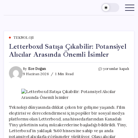
Skip
to
content
TEKNOLOJI
Letterboxd Satışa Çıkabilir: Potansiyel
Alıcılar Arasında Önemli İsimler
Letterboxd
By
Ece Doğan
yorumlar kapalı
Satışa
9 Haziran 2026
1 Min Read
Çıkabilir:
Potansiyel
Alıcılar
Arasında
Önemli
İsimler
Teknoloji dünyasında dikkat çeken bir gelişme yaşandı. Film
için
eleştirisi ve derecelendirmesi için popüler bir sosyal medya
platformu olan Letterboxd, ana hissedarlarından Kanadalı
Tiny şirketinin satış müzakerelerine başladığı bildirildi. Tiny,
Letterboxd’in yaklaşık %60 hissesine sahip ve şu anda
potansiyel alıcılarla görüşmeler yürütüyor. Olası alıcılar