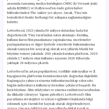
arasında tanınmış medya kuruluşları CNBC ile Versant (eski
adıyla MSNBC) ve Hollywood’un önde gelen haber
bültenlerinden The Ankler yer alıyor. Ancak, Tiny’nin
temsilcileri henüz herhangi bir anlaşma sağlanmadığını
belirtti.
Letterboxd, 2023 yılında 50 milyon dolardan fazla bir
değerlemeyle Tiny tarafından satın alınmıştı. Kuruluş,
kullanıcıların film puanlaması yapmalarına, incelemeler
paylaşmalarına ve diğer üyelerle önerilerde bulunmalarına
olanak tanıyan bir sosyal ağ olarak son yıllarda büyük bir
büyüme ivmesi yakaladı. 2011 yılında kurulan platform, 2020
yılında 1,7 milyon olan kullanıcı sayısını 2026 itibarıyla
yaklaşık 26 milyona çıkardı.
Letterboxd’in artan popülaritesi, özellikle milenyallar ve Z
kuşağının bu platformu benimsemesiyle doğrudan ilişkilidir.
Başlangıçta yalnızca sinema tutkunlarına hitap eden site,
bugün milyonlarca kullanıcıyı kendine çekmeyi başardı. Bu
hızlı büyüme, film stüdyoları ve sinema endüstrisi tarafından
da dikkatle izleniyor. Yapım şirketleri, Letterboxd’i film
pazarlama stratejileri ve izleyici eğilimleri hakkında bilgi
edinmek için önemli bir kaynak olarak değerlendiriyor.
Ayrıca, Oscars ödül töreni, son yıllarda dijital içerik iş