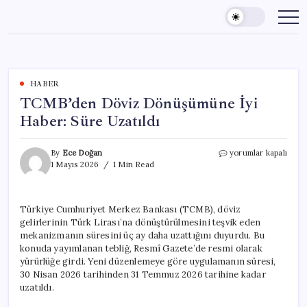
Skip
to
content
HABER
TCMB’den Döviz Dönüşümüne İyi
Haber: Süre Uzatıldı
TCMB’den
By
Ece Doğan
yorumlar kapalı
Döviz
1 Mayıs 2026
1 Min Read
Dönüşümüne
İyi
Haber:
Türkiye Cumhuriyet Merkez Bankası (TCMB), döviz
Süre
gelirlerinin Türk Lirası’na dönüştürülmesini teşvik eden
Uzatıldı
için
mekanizmanın süresini üç ay daha uzattığını duyurdu. Bu
konuda yayımlanan tebliğ, Resmî Gazete’de resmi olarak
yürürlüğe girdi. Yeni düzenlemeye göre uygulamanın süresi,
30 Nisan 2026 tarihinden 31 Temmuz 2026 tarihine kadar
uzatıldı.