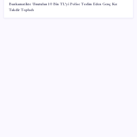
Bankamatikte Unutulan 10 Bin TL’yi Polise Teslim Eden Genç Kız
Takdir Topladı
SON YAZILAR
Telif baskısı sonuç verdi: Suno şarkılarına dijital imza
geliyor
Copilot için radikal karar: Microsoft logoyu
değiştiriyor!
Tarihi borsa çöküşü: ‘Kaybedenler Kulübü’ siyasi parti
kuruyor!