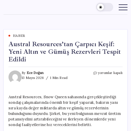
Skip
to
content
HABER
Austral Resources’tan Çarpıcı Keşif:
Yeni Altın ve Gümüş Rezervleri Tespit
Edildi
Austral
By
Ece Doğan
yorumlar kapalı
Resources’tan
13 Mayıs 2026
1 Min Read
Çarpıcı
Keşif:
Yeni
Austral Resources, Snow Queen sahasında gerçekleştirdiği
Altın
sondaj çalışmalarında önemli bir keşif yaparak, bakırın yanı
ve
Gümüş
sıra kayda değer miktarda altın ve gümüş rezervlerinin
Rezervleri
bulunduğunu duyurdu. Şirket, bu yeni bulgunun mevcut üretim
Tespit
potansiyelini artırabileceğini ve ilerleyen dönemlerde yeni
Edildi
sondaj faaliyetlerine hız vereceklerini belirtti.
için