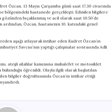
Kudret,
dret Özcan, 13 Mayıs Çarşamba günü saat 17.30 civarında
10.
epe bölgesindeki hastanede gerçekleşti. Edinilen bilgilere
Kattan
gözünden bıçaklanmış ve acil olarak saat 10.50’de
Atlayarak
in ardından, Özcan, hastanenin 10. katındaki genel
İntihar
Etti
için
ereden aşağı atlayarak intihar eden Kudret Özcan’ın
umhuriyet Savcısı’nın yaptığı çalışmalar sonrasında Adli
mı, ateşli silahlar kanununa muhalefet ve motosiklet
 bulunduğu öğrenildi. Olayla ilgili olarak başlatılan
n bilgiler doğrultusunda Özcan’ın intihar ettiği
 uyandırdı.