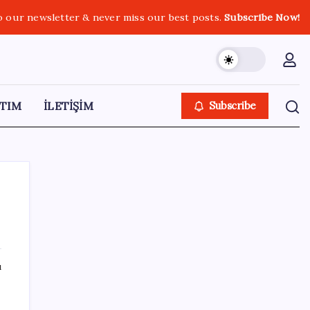
o our newsletter & never miss our best posts.
Subscribe Now!
TIM
İLETİŞİM
Subscribe
SON YAZILAR
ı
Halkbank’tan beklenti üstü net kâr