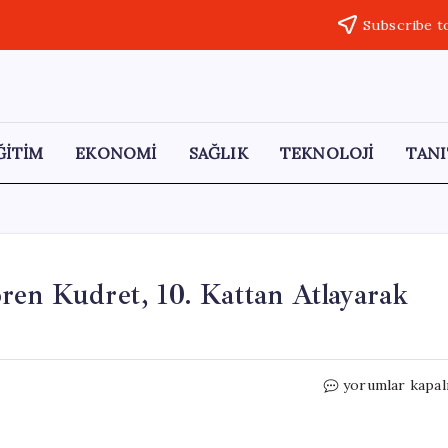
Subscribe t
ĞİTİM
EKONOMİ
SAĞLIK
TEKNOLOJİ
TANI
ren Kudret, 10. Kattan Atlayarak
Sarıyer’de
yorumlar kapal
Hastanede
Tedavi
Gören