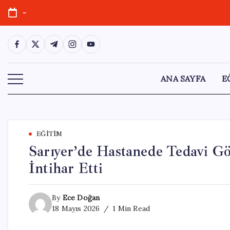
Skip
-
to
content
https://www.facebook.com/
https://twitter.com/
https://t.me/
https://www.instagram.com/
https://youtube.com/
ANA SAYFA
E
EĞITIM
Sarıyer’de Hastanede Tedavi Gö
İntihar Etti
By
Ece Doğan
18 Mayıs 2026
1 Min Read