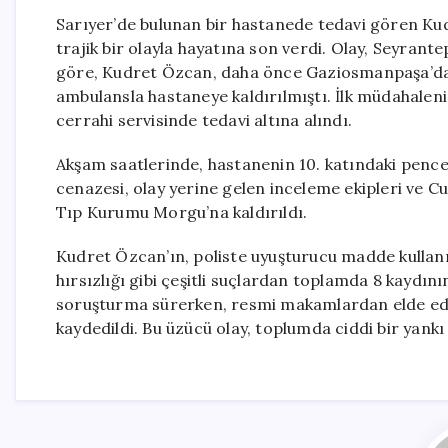
Sarıyer’de bulunan bir hastanede tedavi gören Ku
trajik bir olayla hayatına son verdi. Olay, Seyrant
göre, Kudret Özcan, daha önce Gaziosmanpaşa’da 
ambulansla hastaneye kaldırılmıştı. İlk müdahalen
cerrahi servisinde tedavi altına alındı.
Akşam saatlerinde, hastanenin 10. katındaki penc
cenazesi, olay yerine gelen inceleme ekipleri ve C
Tıp Kurumu Morgu’na kaldırıldı.
Kudret Özcan’ın, poliste uyuşturucu madde kullanı
hırsızlığı gibi çeşitli suçlardan toplamda 8 kaydının
soruşturma sürerken, resmi makamlardan elde edile
kaydedildi. Bu üzücü olay, toplumda ciddi bir yankı