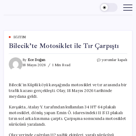
Skip
to
content
EĞITIM
Bilecik’te Motosiklet ile Tır Çarpıştı
Bilecik’te
By
Ece Doğan
yorumlar kapalı
Motosiklet
18 Mayıs 2026
1 Min Read
ile
Tır
Çarpıştı
Bilecik’in Küplü köyü kavşağında motosiklet ve tır arasında bir
için
trafik kazası gerçekleşti. Olay, 18 Mayıs 2026 tarihinde
meydana geldi.
Kavşakta, Atalay Y. tarafından kullanılan 34 HT 64 plakalı
motosiklet, dönüş yapan Emin Ö. idaresindeki 11 S 13 plakalı
tırın sol arka kısmına çarptı. Çarpışma sonucunda motosiklet
sürücüsü yaralandı.
Olay yerinde çağrılan 112 sağlık ekipleri, yaralı sürücüyü