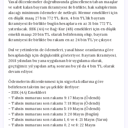
Yasal düzenlemeler doğrultusunda güncellenen taban maaşlar
ve sabit kalan bayram ikramiyesi ile birlikte, hak sahiplerinin
alacağı minimum ödemeler de netleşti. Memur emeklileri için
en düşük maaş 27 bin 772 TL iken, 4 bin TL’lik bayram
ikramiyesi ile birlikte bugün hesaplara en az 31 bin 772 TL
yatırılacak. SSK (4A) ve Bağ-Kur (4B) emeklileri için en düşük
emekli maaşı 20 bin TL olarak belirlenmiş olup, bayram
ikramiyesi ile birlikte bu rakam en az 24 bin TL’ye çıkıyor.
Dul ve yetimlerin de ödemeleri, yasal hisse oranlarına göre
hesaplandığı için değişkenlik gösteriyor. Bayram ikramiyesi,
2018 yılından bu yana uygulanan bir uygulama olarak,
geçtiğimiz yıl yapılan artış sonrası bu yıl da 4 bin TL olarak
devam ediyor.
Ödemelerin düzenlenmesi için sigorta kollarına göre
belirlenen takvim ise şu şekilde ilerliyor:
– SSK (4A) Emeklileri
– Tahsis numarası son rakamı 9: 17 Mayıs (Ödendi)
– Tahsis numarası son rakamı 7: 18 Mayıs (Ödendi)
– Tahsis numarası son rakamı 5: 19 Mayıs (Ödendi)
– Tahsis numarası son rakamı 3: 20 Mayıs (Bugün)
– Tahsis numarası son rakamı 1, 6 ve 4: 21 Mayıs (Yarın)
– Tahsis numarası son rakamı 0, 2 ve 8: 22 Mayıs