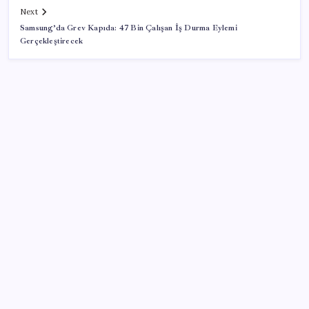
Next
Samsung’da Grev Kapıda: 47 Bin Çalışan İş Durma Eylemi
Gerçekleştirecek
SON YAZILAR
Halkbank’tan beklenti üstü net kâr
AB’den 348 uyduluk güvenlik iletişim ağına onay
Telif baskısı sonuç verdi: Suno şarkılarına dijital imza
geliyor
Copilot için radikal karar: Microsoft logoyu