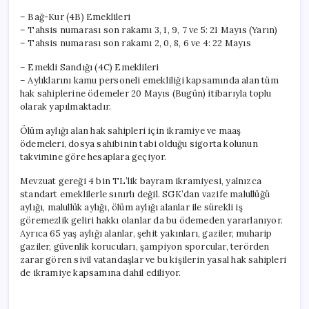
– Bağ-Kur (4B) Emeklileri
– Tahsis numarası son rakamı 3, 1, 9, 7 ve 5: 21 Mayıs (Yarın)
– Tahsis numarası son rakamı 2, 0, 8, 6 ve 4: 22 Mayıs
– Emekli Sandığı (4C) Emeklileri
– Aylıklarını kamu personeli emekliliği kapsamında alan tüm
hak sahiplerine ödemeler 20 Mayıs (Bugün) itibarıyla toplu
olarak yapılmaktadır.
Ölüm aylığı alan hak sahipleri için ikramiye ve maaş
ödemeleri, dosya sahibinin tabi olduğu sigorta kolunun
takvimine göre hesaplara geçiyor.
Mevzuat gereği 4 bin TL’lik bayram ikramiyesi, yalnızca
standart emeklilerle sınırlı değil. SGK’dan vazife malullüğü
aylığı, malullük aylığı, ölüm aylığı alanlar ile sürekli iş
göremezlik geliri hakkı olanlar da bu ödemeden yararlanıyor.
Ayrıca 65 yaş aylığı alanlar, şehit yakınları, gaziler, muharip
gaziler, güvenlik korucuları, şampiyon sporcular, terörden
zarar gören sivil vatandaşlar ve bu kişilerin yasal hak sahipleri
de ikramiye kapsamına dahil ediliyor.