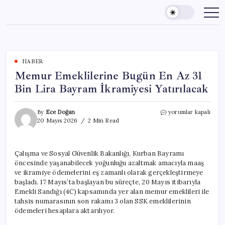
Skip
to
content
HABER
Memur Emeklilerine Bugün En Az 31
Bin Lira Bayram İkramiyesi Yatırılacak
Memur
By
Ece Doğan
yorumlar kapalı
Emeklilerine
20 Mayıs 2026
2 Min Read
Bugün
En
Az
Çalışma ve Sosyal Güvenlik Bakanlığı, Kurban Bayramı
31
öncesinde yaşanabilecek yoğunluğu azaltmak amacıyla maaş
Bin
Lira
ve ikramiye ödemelerini eş zamanlı olarak gerçekleştirmeye
Bayram
başladı. 17 Mayıs’ta başlayan bu süreçte, 20 Mayıs itibarıyla
İkramiyesi
Emekli Sandığı (4C) kapsamında yer alan memur emeklileri ile
Yatırılacak
tahsis numarasının son rakamı 3 olan SSK emeklilerinin
için
ödemeleri hesaplara aktarılıyor.