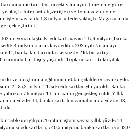
için
 harcama miktarı, bir önceki yılın aynı dönemine göre
’ye ulaştı. İnternet alışverişleri ve temassız ödeme
m işlem sayısı da 1,8 milyar adede yaklaştı. Mağazalarda
gerçekleştirildi.
 462 milyona ulaştı. Kredi kartı sayısı 147,6 milyon, banka
ise 98,4 milyon olarak kaydedildi. 2025 yılı Nisan ayı
zde 11, banka kartlarında ise yüzde 2’lik bir artış
 oranında bir düşüş yaşandı. Toplam kart stoku yıllık
urdu ve borçlanma eğilimini net bir şekilde ortaya koydu.
nin 2.185,2 milyar TL’si kredi kartlarıyla yapıldı. Banka
e yalnızca 7,6 milyar TL harcama gerçekleştirildi. Yıllık
alarında yüzde 44, banka kartı harcamalarında yüzde 48,
ildi.
bir tablo sergiliyor. Toplam işlem sayısı yıllık yüzde 14
 milyonu kredi kartları, 740,5 milyonu banka kartları ve 32,0