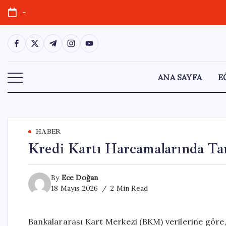
Skip
-
to
content
https://www.facebook.com/
https://twitter.com/
https://t.me/
https://www.instagram.com/
https://youtube.com/
ANA SAYFA
E
HABER
Kredi Kartı Harcamalarında Tar
By
Ece Doğan
18 Mayıs 2026
2 Min Read
Bankalararası Kart Merkezi (BKM) verilerine göre, 