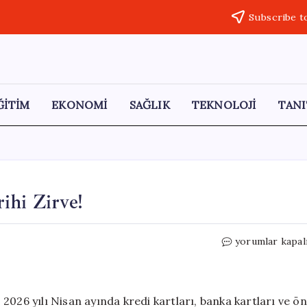
Subscribe t
ĞİTİM
EKONOMİ
SAĞLIK
TEKNOLOJİ
TANI
ihi Zirve!
Kredi
yorumlar kapal
Kartı
Harcamalarında
Tarihi
Zirve!
2026 yılı Nisan ayında kredi kartları, banka kartları ve ön