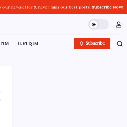
o our newsletter & never miss our best posts.
Subscribe Now!
TIM
İLETİŞİM
Subscribe
ı
SON YAZILAR
Yunanistan’dan Marmaris’e 2 bin 768 kişi
birden akın etti