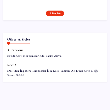
Follow Me
Other Articles
Previous
Kredi Kartı Harcamalarında Tarihi Zirve!
Next
IMF’den İngiltere Ekonomisi İçin Kötü Tahmin: ABD’nin Orta Doğu
Savaşı Etkisi