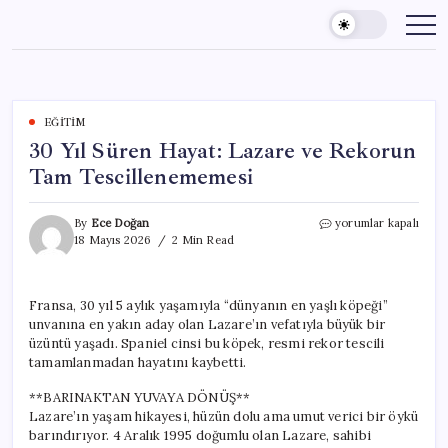
Skip
to
content
EĞITIM
30 Yıl Süren Hayat: Lazare ve Rekorun
Tam Tescillenememesi
30
By
Ece Doğan
yorumlar kapalı
Yıl
18 Mayıs 2026
2 Min Read
Süren
Hayat:
Lazare
Fransa, 30 yıl 5 aylık yaşamıyla “dünyanın en yaşlı köpeği”
ve
unvanına en yakın aday olan Lazare’ın vefatıyla büyük bir
Rekorun
Tam
üzüntü yaşadı. Spaniel cinsi bu köpek, resmi rekor tescili
Tescillenememesi
tamamlanmadan hayatını kaybetti.
için
**BARINAKTAN YUVAYA DÖNÜŞ**
Lazare’ın yaşam hikayesi, hüzün dolu ama umut verici bir öykü
barındırıyor. 4 Aralık 1995 doğumlu olan Lazare, sahibi