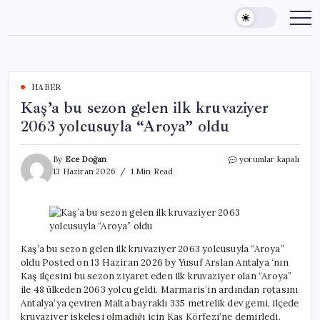
Skip
to
content
HABER
Kaş’a bu sezon gelen ilk kruvaziyer
2063 yolcusuyla “Aroya” oldu
Kaş’a
By
Ece Doğan
yorumlar kapalı
bu
13 Haziran 2026
1 Min Read
sezon
gelen
ilk
kruvaziyer
2063
yolcusuyla
Kaş’a bu sezon gelen ilk kruvaziyer 2063 yolcusuyla “Aroya”
“Aroya”
oldu Posted on 13 Haziran 2026 by Yusuf Arslan Antalya ‘nın
oldu
Kaş ilçesini bu sezon ziyaret eden ilk kruvaziyer olan “Aroya”
için
ile 48 ülkeden 2063 yolcu geldi. Marmaris’in ardından rotasını
Antalya’ya çeviren Malta bayraklı 335 metrelik dev gemi, ilçede
kruvaziyer iskelesi olmadığı için Kaş Körfezi’ne demirledi.