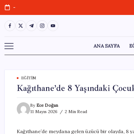
Skip
-
to
content
https://www.facebook.com/
https://twitter.com/
https://t.me/
https://www.instagram.com/
https://youtube.com/
ANA SAYFA
E
EĞITIM
Kağıthane’de 8 Yaşındaki Çocu
By
Ece Doğan
11 Mayıs 2026
2 Min Read
Kağıthane’de meydana gelen üzücü bir olayda, 8 yaş