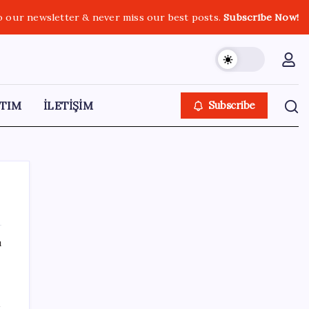
o our newsletter & never miss our best posts.
Subscribe Now!
TIM
İLETİŞİM
Subscribe
ı
SON YAZILAR
Telif baskısı sonuç verdi: Suno şarkılarına
k
dijital imza geliyor