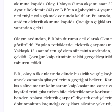
akımına kapıldı. Olay, 1 Mayıs Cuma akşamı saat 2
Aynur Bekdemir (43) ve B.B.’nin ağabeyinin 4 yaşın
nedeniyle yola çıkmak zorunda kaldılar. Bu sırada,
aniden elektrik akımına kapıldı. Çocuğun çığlıkla
yanından çekti.
Olayın ardından, B.B.’nin durumu acil olarak Okme
götürüldü. Yapılan tetkiklerde, elektrik çarpmasını
Yaklaşık 12 saat süren gözlem süresinin ardından, ç
çekildi. Çocuğun kalp ritminin takibi gerçekleştiri
taburcu edildi.
B.B., olayın ilk anlarında elinde hissizlik ve güç k
ancak zamanla şikayetlerinin geçtiğini belirtti. Ka
kısa süre maruz kalmasının kalp kaslarına zarar ve
kıyafetlerini çıkarırken bile elektriklenme korkus
benden onlara elektrik çarpar,” diyerek endişelerin
dokunmaktan kaçındığı ve ışıkları ailesine yaktırdığı