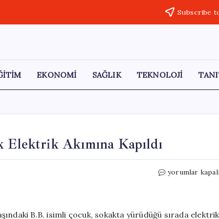
Subscribe t
ĞİTİM
EKONOMİ
SAĞLIK
TEKNOLOJİ
TANI
k Elektrik Akımına Kapıldı
Kağıthane’de
yorumlar kapal
8
Yaşındaki
Çocuk
Elektrik
ındaki B.B. isimli çocuk, sokakta yürüdüğü sırada elektri