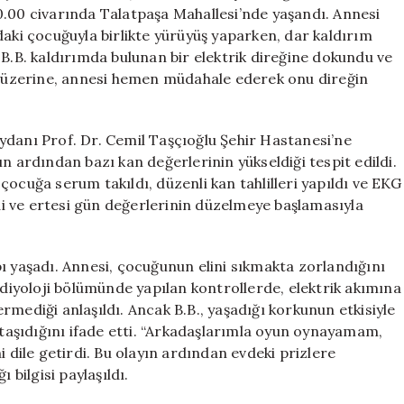
Akımına
0.00 civarında Talatpaşa Mahallesi’nde yaşandı. Annesi
Kapıldı
daki çocuğuyla birlikte yürüyüş yaparken, dar kaldırım
için
 B.B. kaldırımda bulunan bir elektrik direğine dokundu ve
rı üzerine, annesi hemen müdahale ederek onu direğin
ydanı Prof. Dr. Cemil Taşçıoğlu Şehir Hastanesi’ne
n ardından bazı kan değerlerinin yükseldiği tespit edildi.
ocuğa serum takıldı, düzenli kan tahlilleri yapıldı ve EKG
ldi ve ertesi gün değerlerinin düzelmeye başlamasıyla
aybı yaşadı. Annesi, çocuğunun elini sıkmakta zorlandığını
rdiyoloji bölümünde yapılan kontrollerde, elektrik akımına
rmediği anlaşıldı. Ancak B.B., yaşadığı korkunun etkisiyle
u taşıdığını ifade etti. “Arkadaşlarımla oyun oynayamam,
i dile getirdi. Bu olayın ardından evdeki prizlere
 bilgisi paylaşıldı.