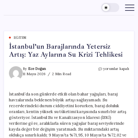
Skip
to
content
EĞITIM
İstanbul’un Barajlarında Yetersiz
Artış: Yaz Aylarına Su Krizi Tehlikesi
İstanbul’un
By
Ece Doğan
yorumlar kapalı
Barajlarında
11 Mayıs 2026
2 Min Read
Yetersiz
Artış:
Yaz
İstanbul’da son günlerde etkili olan bahar yağışları, baraj
Aylarına
havzalarında beklenen büyük artışı sağlayamadı. Su
Su
Krizi
rezervlerindeki durum ciddiyetini korurken, baraj doluluk
Tehlikesi
oranları, kentin yüksek su tüketimi karşısında sınırlı bir artış
için
gösteriyor. İstanbul Su ve Kanalizasyon İdaresi (İSKİ)
verilerine göre, aralıklarla süren yağışlar baraj seviyelerinde
kayda değer bir değişim yaratmadı. Su miktarındaki artış
oldukça sınırlı kaldı; 9 Mayıs’ta %71,95, 10 Mayıs’ta %72,02 ve