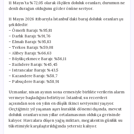
11 Mayıs’ta %72,05 olarak ölçülen doluluk oranları, durumun ne
denli durağan olduğunu gözler önüne seriyor.
11 Mayıs 2026 itibarıyla İstanbul’daki baraj doluluk oranları şu
şekildedir:
– Ömerli Barajı: %95,81
– Darlık Barajı: %91,76
– Elmalı Barajı: %95,83
– Terkos Barajı: %59,08
– Alibey Barajı: %66,63
– Büyükçekmece Barajı: %56,11
– Sazlıdere Barajı: %45,45
– Istrancalar Barajı: %43,5
– Kazandere Barajı: %58,7
– Pabuçdere Barajı: %58,91
Uzmanlar, nisan ayının sona ermesiyle birlikte verilerin alarm
vermeye başladığını belirtiyor. İstanbul, su rezervleri
açısından son on yılın en düşük ikinci seviyesini yaşıyor.
Geçtiğimiz yıl yaşanan aşırı kuraklık dönemi dışında, mevcut
doluluk oranları uzun yıllar ortalamasının oldukça gerisinde
kalıyor. Havzalara düşen yağış miktarı, megakentin günlük su
tüketimiyle karşılaştırıldığında yetersiz kalıyor.