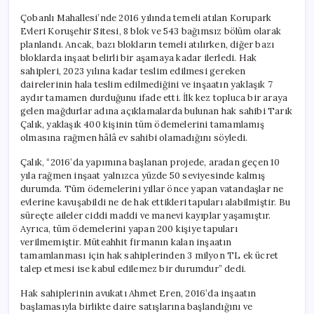
Çobanlı Mahallesi’nde 2016 yılında temeli atılan Korupark
Evleri Koruşehir Sitesi, 8 blok ve 543 bağımsız bölüm olarak
planlandı. Ancak, bazı blokların temeli atılırken, diğer bazı
bloklarda inşaat belirli bir aşamaya kadar ilerledi. Hak
sahipleri, 2023 yılına kadar teslim edilmesi gereken
dairelerinin hala teslim edilmediğini ve inşaatın yaklaşık 7
aydır tamamen durduğunu ifade etti. İlk kez topluca bir araya
gelen mağdurlar adına açıklamalarda bulunan hak sahibi Tarık
Çalık, yaklaşık 400 kişinin tüm ödemelerini tamamlamış
olmasına rağmen hâlâ ev sahibi olamadığını söyledi.
Çalık, “2016’da yapımına başlanan projede, aradan geçen 10
yıla rağmen inşaat yalnızca yüzde 50 seviyesinde kalmış
durumda. Tüm ödemelerini yıllar önce yapan vatandaşlar ne
evlerine kavuşabildi ne de hak ettikleri tapuları alabilmiştir. Bu
süreçte aileler ciddi maddi ve manevi kayıplar yaşamıştır.
Ayrıca, tüm ödemelerini yapan 200 kişiye tapuları
verilmemiştir. Müteahhit firmanın kalan inşaatın
tamamlanması için hak sahiplerinden 3 milyon TL ek ücret
talep etmesi ise kabul edilemez bir durumdur” dedi.
Hak sahiplerinin avukatı Ahmet Eren, 2016’da inşaatın
başlamasıyla birlikte daire satışlarına başlandığını ve