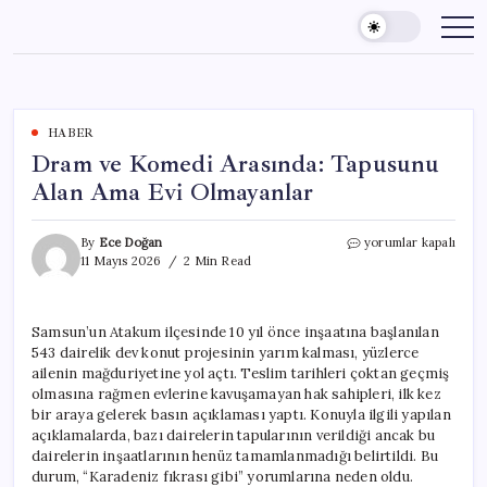
Skip
to
content
HABER
Dram ve Komedi Arasında: Tapusunu
Alan Ama Evi Olmayanlar
Dram
By
Ece Doğan
yorumlar kapalı
ve
11 Mayıs 2026
2 Min Read
Komedi
Arasında:
Tapusunu
Samsun’un Atakum ilçesinde 10 yıl önce inşaatına başlanılan
Alan
543 dairelik dev konut projesinin yarım kalması, yüzlerce
Ama
Evi
ailenin mağduriyetine yol açtı. Teslim tarihleri çoktan geçmiş
Olmayanlar
olmasına rağmen evlerine kavuşamayan hak sahipleri, ilk kez
için
bir araya gelerek basın açıklaması yaptı. Konuyla ilgili yapılan
açıklamalarda, bazı dairelerin tapularının verildiği ancak bu
dairelerin inşaatlarının henüz tamamlanmadığı belirtildi. Bu
durum, “Karadeniz fıkrası gibi” yorumlarına neden oldu.