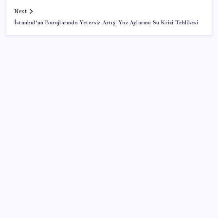
Next
İstanbul’un Barajlarında Yetersiz Artış: Yaz Aylarına Su Krizi Tehlikesi
SON YAZILAR
Halkbank’tan beklenti üstü net kâr
AB’den 348 uyduluk güvenlik iletişim ağına onay
Telif baskısı sonuç verdi: Suno şarkılarına dijital imza
geliyor
Copilot için radikal karar: Microsoft logoyu
değiştiriyor!