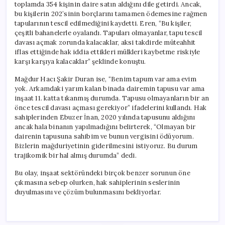
toplamda 354 kişinin daire satın aldığını dile getirdi. Ancak,
bu kişilerin 202’sinin borçlarını tamamen ödemesine rağmen
tapularının tescil edilmediğini kaydetti. Eren, “Bu kişiler,
çeşitli bahanelerle oyalandı. Tapuları olmayanlar, tapu tescil
davası açmak zorunda kalacaklar, aksi takdirde müteahhit
iflas ettiğinde hak iddia ettikleri mülkleri kaybetme riskiyle
karşı karşıya kalacaklar” şeklinde konuştu.
Mağdur Hacı Şakir Duran ise, “Benim tapum var ama evim
yok. Arkamdaki yarım kalan binada dairemin tapusu var ama
inşaat 11. katta tıkanmış durumda. Tapusu olmayanların bir an
önce tescil davası açması gerekiyor” ifadelerini kullandı. Hak
sahiplerinden Ebuzer İnan, 2020 yılında tapusunu aldığını
ancak hala binanın yapılmadığını belirterek, “Olmayan bir
dairenin tapusuna sahibim ve bunun vergisini ödüyorum.
Bizlerin mağduriyetinin giderilmesini istiyoruz. Bu durum
trajikomik bir hal almış durumda” dedi.
Bu olay, inşaat sektöründeki birçok benzer sorunun öne
çıkmasına sebep olurken, hak sahiplerinin seslerinin
duyulmasını ve çözüm bulunmasını bekliyorlar.