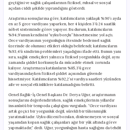
geçtiğini ve sağlık çalışanlarının fiziksel, ruhsal ve sosyal
açıdan ciddi şekilde yıprandığını gösterdi.
Araştırma sonuçlarına göre, katılımcıların yaklaşık %90’ı ayda
en az 5 gece vardiyası yaparken, her 4 kişiden 3’ü 24 saatlik
nöbet sisteminde görev yapıyor. Bu durum, katılımcıların
%94,9’unun kendisini “uyku borçlu” hissetmesine yol açtı.
Gece vardiyasının yorgunluğun ötesinde bedensel sağlık
üzerinde de olumsuz etkileri olduğu belirlendi; katılımcıların
%93,4’ü sindirim problemleri yaşadığını ifade etti. Bunun yanı
sıra, sağlık emekçileri yalnızca fiziksel yorgunlukla değil, aynı
zamanda şiddet korkusuyla da mücadele etmek zorunda
kalıyor. Araştırmaya katılanların %85,3’ü gece
vardiyasındayken fiziksel şiddet açısından güvende
hissetmiyor. Katılımcıların %92,2’si vardiya saatleri yüzünden
aile ve sosyal etkinliklere katılamadığını belirtti.
Genel Sağlık-İş Genel Başkanı Dr. Derya Uğur, araştırmanın
sonuçlarını değerlendirirken, sağlık emekçilerinin yıllardır
insanüstü bir tempoda çalıştığını vurguladı. “Gece vardiyası
artık geçici bir yorgunluk değil, sürekli bir tükenmişlik
yaratmaktadır. Uyku düzeni bozulan, dinlenemeyen ve sosyal
yaşamdan kopan sağlık çalışanları ağır bir yük altında görev
yapmaktadır,” dedi. Uğur, yorgunluğun hasta sağlığını da tehdit