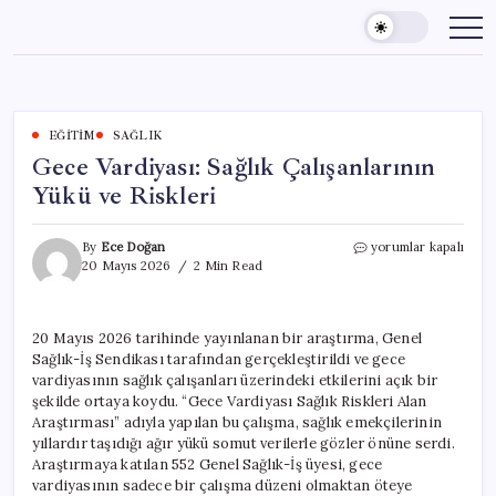
Skip
to
content
EĞITIM
SAĞLIK
Gece Vardiyası: Sağlık Çalışanlarının
Yükü ve Riskleri
Gece
By
Ece Doğan
yorumlar kapalı
Vardiyası:
20 Mayıs 2026
2 Min Read
Sağlık
Çalışanlarının
Yükü
20 Mayıs 2026 tarihinde yayınlanan bir araştırma, Genel
ve
Sağlık-İş Sendikası tarafından gerçekleştirildi ve gece
Riskleri
için
vardiyasının sağlık çalışanları üzerindeki etkilerini açık bir
şekilde ortaya koydu. “Gece Vardiyası Sağlık Riskleri Alan
Araştırması” adıyla yapılan bu çalışma, sağlık emekçilerinin
yıllardır taşıdığı ağır yükü somut verilerle gözler önüne serdi.
Araştırmaya katılan 552 Genel Sağlık-İş üyesi, gece
vardiyasının sadece bir çalışma düzeni olmaktan öteye