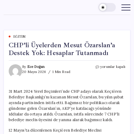
Skip
to
content
EĞITIM
CHP’li Üyelerden Mesut Özarslan’a
Destek Yok: Hesaplar Tutanmadı
CHP’li
By
Ece Doğan
yorumlar kapalı
Üyelerden
20 Mayıs 2026
1 Min Read
Mesut
Özarslan’a
Destek
31 Mart 2024 Yerel Seçimleri’nde CHP adayı olarak Keçiören
Yok:
Belediye Başkanlığı’nı kazanan Mesut Özarslan, bu yılın şubat
Hesaplar
Tutanmadı
ayında partisinden istifa etti. Bağımsız bir politikacı olarak
için
gündeme gelen Özarslan’ın, AKP’ye katılacağı yönünde
iddialar da ortaya atıldı. Özarslan, istifa sürecinde 7 CHP’li
belediye meclis üyesini de yanına alarak bağımsız kaldı.
12 Mayıs’ta düzenlenen Keçiören Belediye Meclisi