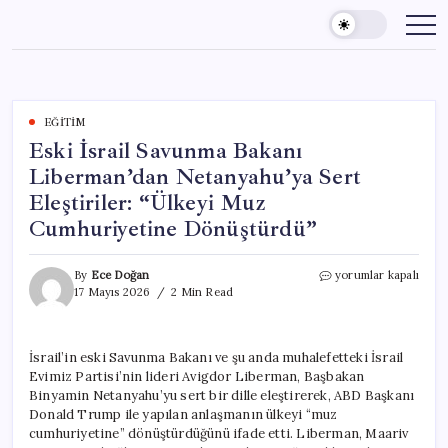
Skip
to
content
EĞITIM
Eski İsrail Savunma Bakanı
Liberman’dan Netanyahu’ya Sert
Eleştiriler: “Ülkeyi Muz
Cumhuriyetine Dönüştürdü”
Eski
By
Ece Doğan
yorumlar kapalı
İsrail
17 Mayıs 2026
2 Min Read
Savunma
Bakanı
Liberman’dan
İsrail’in eski Savunma Bakanı ve şu anda muhalefetteki İsrail
Netanyahu’ya
Evimiz Partisi’nin lideri Avigdor Liberman, Başbakan
Sert
Eleştiriler:
Binyamin Netanyahu’yu sert bir dille eleştirerek, ABD Başkanı
“Ülkeyi
Donald Trump ile yapılan anlaşmanın ülkeyi “muz
Muz
cumhuriyetine” dönüştürdüğünü ifade etti. Liberman, Maariv
Cumhuriyetine