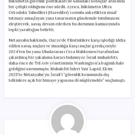
hükümetin güvenlik politikaları ile sahadaki sonuçlar arasında
bir çelişki olduğunu öne sürdü. Ayrıca, hükümetin Ultra
Ortodoks Yahudileri (Harediler) zorunlu askerlikten muaf
tutmayı amaçlayan yasa tasarısının gündemde tutulmasını
eleştirerek, savaş devam ederken bu durumun kamuoyunda
tepki yarattığını belirtti.
Netanyahu hakkında, Gazze’de Filistinlilere karşı işlediği iddia
edilen savaş suçları ve insanlığa karşı suçlar gerekçesiyle
2024’ten bu yana Uluslararası Ceza Mahkemesi tarafından
çıkarılmış bir yakalama kararı bulunuyor. İsrail muhalefeti,
daha önce de Tel Aviv yönetiminin Washington’a bağımlı hale
geldiğini savunmuştu. Muhalefet lideri Yair Lapid, Ekim
2025’te Netanyahu’yu, İsrail’i “güvenlik konusunda dış
telkinlere açık bir himaye yapısına dönüştürmekle” suçlamıştı.