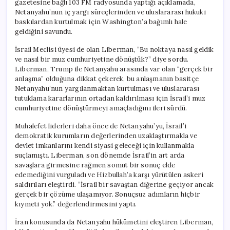
gazetesine bağlı 103 FM radyosunda yaptığı açıklamada,
Dönüştürdü”
Netanyahu’nun iç yargı süreçlerinden ve uluslararası hukuki
için
baskılardan kurtulmak için Washington’a bağımlı hale
geldiğini savundu.
İsrail Meclisi üyesi de olan Liberman, “Bu noktaya nasıl geldik
ve nasıl bir muz cumhuriyetine dönüştük?” diye sordu.
Liberman, Trump ile Netanyahu arasında var olan “gerçek bir
anlaşma” olduğuna dikkat çekerek, bu anlaşmanın basitçe
Netanyahu’nun yargılanmaktan kurtulması ve uluslararası
tutuklama kararlarının ortadan kaldırılması için İsrail’i muz
cumhuriyetine dönüştürmeyi amaçladığını ileri sürdü.
Muhalefet liderleri daha önce de Netanyahu’yu, İsrail’i
demokratik kurumların değerlerinden uzaklaştırmakla ve
devlet imkanlarını kendi siyasi geleceği için kullanmakla
suçlamıştı. Liberman, son dönemde İsrail’in art arda
savaşlara girmesine rağmen somut bir sonuç elde
edemediğini vurguladı ve Hizbullah’a karşı yürütülen askeri
saldırıları eleştirdi. “İsrail bir savaştan diğerine geçiyor ancak
gerçek bir çözüme ulaşamıyor. Sonuçsuz adımların hiçbir
kıymeti yok.” değerlendirmesini yaptı.
İran konusunda da Netanyahu hükümetini eleştiren Liberman,