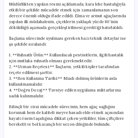
Müdürlükten yapılan resmi açıklamada, kara leke hastalığıyla
etkili bir şekilde mücadele etmek için zamanlamanın son
derece önemli olduğu ifade edildi. Elma ve armut ağaçlarında
yapılan ilk müdahalenin, çiçeklerin yaklaşık yüzde 80’inin
döküldüğü aşamada gerçekleştirilmesi gerektiği hatırlatıldı.
İlaçlama sürecinde uyulması gereken bazı teknik detaylar ise
şu şekilde sıralandı:
1. **Ruhsatlı Ürün:** Kullanılacak pestisitlerin, ilgili hastalık
için mutlaka ruhsatlı olması gerekmektedir.
2. **Uzman Reçetesi:** İlaçların, yetkili kişiler tarafından
reçete edilmesi şarttır.
3. **Son Kullanma Tarihi:** Miadı dolmuş ürünlerin asla
kullanılmamalıdır.
4. **Doğru Dozaj:** Tavsiye edilen uygulama miktarlarına
sadık kalınmalıdır.
Bilinçli bir zirai mücadele sürecinin, hem ağaç sağlığını
korumak hem de kaliteli meyve hasadı elde etmek açısından
hayati önem taşıdığına dikkat çeken yetkililer, tüm çiftçilere
bereketli ve bol kazançlı bir sezon dileğinde bulundu.