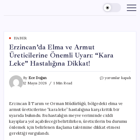
Skip
to
content
HABER
Erzincan’da Elma ve Armut
Üreticilerine Önemli Uyarı: “Kara
Leke” Hastalığına Dikkat!
Erzincan’da
By
Ece Doğan
yorumlar kapalı
Elma
12 Mayıs 2026
1 Min Read
ve
Armut
Üreticilerine
Erzincan İl Tarım ve Orman Müdürlüğü, bölgedeki elma ve
Önemli
armut üreticilerine “kara leke” hastalığına karşı kritik bir
Uyarı:
“Kara
uyarıda bulundu. Bu hastalığın meyve veriminde ciddi
Leke”
kayıplara yol açabileceği belirtilirken, üreticilerin bu durumu
Hastalığına
önlemek için belirlenen ilaçlama takvimine dikkat etmesi
Dikkat!
gerektiği vurgulandı.
için