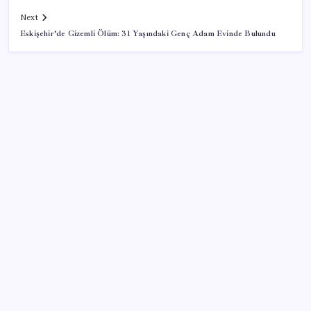
Next
Eskişehir’de Gizemli Ölüm: 31 Yaşındaki Genç Adam Evinde Bulundu
SON YAZILAR
Halkbank’tan beklenti üstü net kâr
AB’den 348 uyduluk güvenlik iletişim ağına onay
Telif baskısı sonuç verdi: Suno şarkılarına dijital imza
geliyor
Copilot için radikal karar: Microsoft logoyu