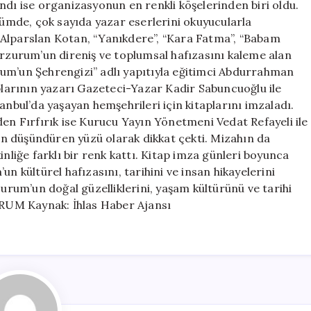
ndı ise organizasyonun en renkli köşelerinden biri oldu.
ölümde, çok sayıda yazar eserlerini okuyucularla
 Alparslan Kotan, “Yanıkdere”, “Kara Fatma”, “Babam
Erzurum’un direniş ve toplumsal hafızasını kaleme alan
um’un Şehrengizi” adlı yapıtıyla eğitimci Abdurrahman
aplarının yazarı Gazeteci-Yazar Kadir Sabuncuoğlu ile
anbul’da yaşayan hemşehrileri için kitaplarını imzaladı.
den Fırfırık ise Kurucu Yayın Yönetmeni Vedat Refayeli ile
n düşündüren yüzü olarak dikkat çekti. Mizahın da
inliğe farklı bir renk kattı. Kitap imza günleri boyunca
n kültürel hafızasını, tarihini ve insan hikayelerini
zurum’un doğal güzelliklerini, yaşam kültürünü ve tarihi
RUM Kaynak: İhlas Haber Ajansı