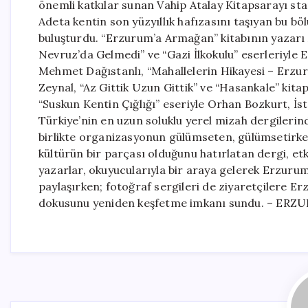
önemli katkılar sunan Vahip Atalay Kitapsarayı sta
Adeta kentin son yüzyıllık hafızasını taşıyan bu b
buluşturdu. “Erzurum’a Armağan” kitabının yazarı
Nevruz’da Gelmedi” ve “Gazi İlkokulu” eserleriyle 
Mehmet Dağıstanlı, “Mahallelerin Hikayesi – Erzur
Zeynal, “Az Gittik Uzun Gittik” ve “Hasankale” kit
“Suskun Kentin Çığlığı” eseriyle Orhan Bozkurt, İst
Türkiye’nin en uzun soluklu yerel mizah dergilerin
birlikte organizasyonun gülümseten, gülümsetirke
kültürün bir parçası olduğunu hatırlatan dergi, etk
yazarlar, okuyucularıyla bir araya gelerek Erzurum’u
paylaşırken; fotoğraf sergileri de ziyaretçilere Er
dokusunu yeniden keşfetme imkanı sundu. – ERZU