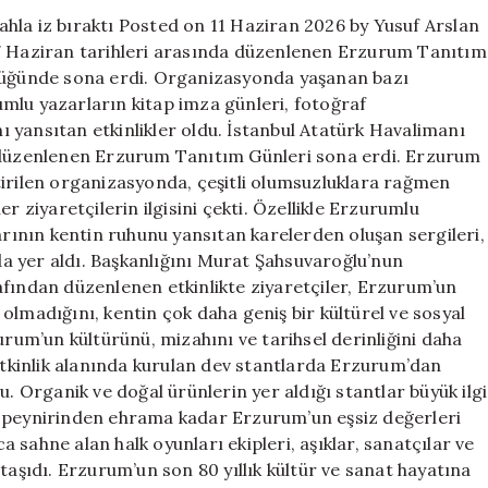
ve
hla iz bıraktı Posted on 11 Haziran 2026 by Yusuf Arslan
mizahla
-7 Haziran tarihleri arasında düzenlenen Erzurum Tanıtım
iz
üğünde sona erdi. Organizasyonda yaşanan bazı
bıraktı
için
mlu yazarların kitap imza günleri, fotoğraf
nı yansıtan etkinlikler oldu. İstanbul Atatürk Havalimanı
a düzenlenen Erzurum Tanıtım Günleri sona erdi. Erzurum
ilen organizasyonda, çeşitli olumsuzluklara rağmen
r ziyaretçilerin ilgisini çekti. Özellikle Erzurumlu
arının kentin ruhunu yansıtan karelerden oluşan sergileri,
a yer aldı. Başkanlığını Murat Şahsuvaroğlu’nun
ndan düzenlenen etkinlikte ziyaretçiler, Erzurum’un
olmadığını, kentin çok daha geniş bir kültürel ve sosyal
urum’un kültürünü, mizahını ve tarihsel derinliğini daha
 Etkinlik alanında kurulan dev stantlarda Erzurum’dan
u. Organik ve doğal ürünlerin yer aldığı stantlar büyük ilgi
l peynirinden ehrama kadar Erzurum’un eşsiz değerleri
sahne alan halk oyunları ekipleri, aşıklar, sanatçılar ve
taşıdı. Erzurum’un son 80 yıllık kültür ve sanat hayatına