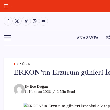
Skip
-
to
content
https://www.facebook.com/
https://twitter.com/
https://t.me/
https://www.instagram.com/
https://youtube.com/
ANA SAYFA
E
SAĞLIK
ERKON’un Erzurum günleri İstan
By
Ece Doğan
11 Haziran 2026
2 Min Read