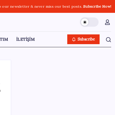
o our newsletter & never miss our best posts.
Subscribe Now!
TIM
İLETİŞİM
Subscribe
ı
SON YAZILAR
Bakan Işıkhan açıkladı! Tekstil sektörüne
yönelik işbirliği protokolü imzalandı