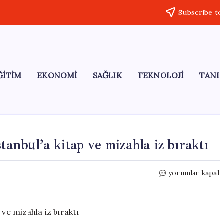
Subscribe t
ĞİTİM
EKONOMİ
SAĞLIK
TEKNOLOJİ
TANI
bul’a kitap ve mizahla iz bıraktı
ERKON’un
yorumlar kapal
Erzurum
günleri
İstanbul’a
kitap