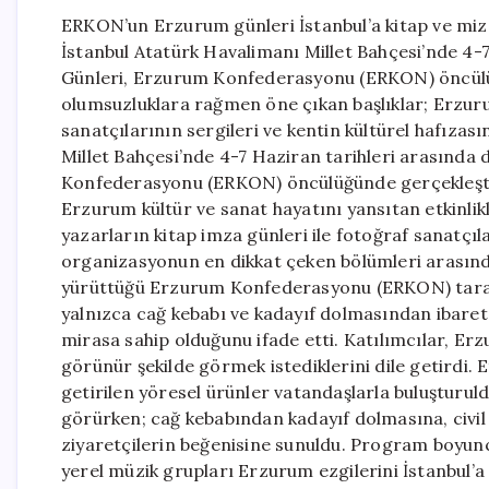
ERKON’un Erzurum günleri İstanbul’a kitap ve miza
İstanbul Atatürk Havalimanı Millet Bahçesi’nde 4
Günleri, Erzurum Konfederasyonu (ERKON) öncül
olumsuzluklara rağmen öne çıkan başlıklar; Erzuru
sanatçılarının sergileri ve kentin kültürel hafızası
Millet Bahçesi’nde 4-7 Haziran tarihleri arasınd
Konfederasyonu (ERKON) öncülüğünde gerçekleştir
Erzurum kültür ve sanat hayatını yansıtan etkinlikle
yazarların kitap imza günleri ile fotoğraf sanatçıl
organizasyonun en dikkat çeken bölümleri arasınd
yürüttüğü Erzurum Konfederasyonu (ERKON) tarafı
yalnızca cağ kebabı ve kadayıf dolmasından ibaret 
mirasa sahip olduğunu ifade etti. Katılımcılar, Erz
görünür şekilde görmek istediklerini dile getirdi.
getirilen yöresel ürünler vatandaşlarla buluşturuld
görürken; cağ kebabından kadayıf dolmasına, civi
ziyaretçilerin beğenisine sunuldu. Program boyunca 
yerel müzik grupları Erzurum ezgilerini İstanbul’a 