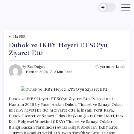
Skip
to
content
HABER
Duhok ve IKBY Heyeti ETSO’yu
Ziyaret Etti
Duhok
By
Ece Doğan
yorumlar kapalı
ve
11 Haziran 2026
2 Min Read
IKBY
Heyeti
ETSO’yu
Ziyaret
Etti
Duhok ve IKBY Heyeti ETSO’yu Ziyaret Etti Posted on 11
için
Haziran 2026 by Yusuf Arslan Duhok Ticaret ve Sanayi Odası
ile IKBY heyeti ETSO’nı ziyaret etti. İş İnsanı Ferit Kaya,
Duhok Ticaret ve Sanayi Odası Başkanı Şukri Cemil Nuri, Irak
Kürt Bölgesel Yönetimi (IKBY) Ticaret ve Sanayi Odaları
Birliği Başkan Yardımcısı Avraz Bahjat Abdullah, IKBY Erbil
Turizm Bakanlığı Yetkilisi Sirwan Tawfik ve Erbil Turizm