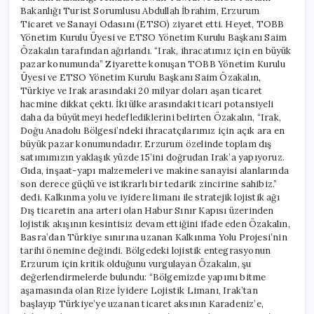
Bakanlığı Turist Sorumlusu Abdullah İbrahim, Erzurum
Ticaret ve Sanayi Odasını (ETSO) ziyaret etti. Heyet, TOBB
Yönetim Kurulu Üyesi ve ETSO Yönetim Kurulu Başkanı Saim
Özakalın tarafından ağırlandı. “Irak, ihracatımız için en büyük
pazar konumunda” Ziyarette konuşan TOBB Yönetim Kurulu
Üyesi ve ETSO Yönetim Kurulu Başkanı Saim Özakalın,
Türkiye ve Irak arasındaki 20 milyar doları aşan ticaret
hacmine dikkat çekti. İki ülke arasındaki ticari potansiyeli
daha da büyütmeyi hedeflediklerini belirten Özakalın, “Irak,
Doğu Anadolu Bölgesi’ndeki ihracatçılarımız için açık ara en
büyük pazar konumundadır. Erzurum özelinde toplam dış
satımımızın yaklaşık yüzde 15’ini doğrudan Irak’a yapıyoruz.
Gıda, inşaat-yapı malzemeleri ve makine sanayisi alanlarında
son derece güçlü ve istikrarlı bir tedarik zincirine sahibiz.”
dedi. Kalkınma yolu ve iyidere limanı ile stratejik lojistik ağı
Dış ticaretin ana arteri olan Habur Sınır Kapısı üzerinden
lojistik akışının kesintisiz devam ettiğini ifade eden Özakalın,
Basra’dan Türkiye sınırına uzanan Kalkınma Yolu Projesi’nin
tarihi önemine değindi. Bölgedeki lojistik entegrasyonun
Erzurum için kritik olduğunu vurgulayan Özakalın, şu
değerlendirmelerde bulundu: “Bölgemizde yapımı bitme
aşamasında olan Rize İyidere Lojistik Limanı, Irak’tan
başlayıp Türkiye’ye uzanan ticaret aksının Karadeniz’e,