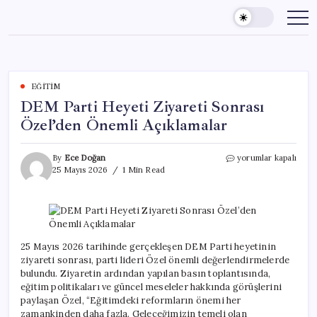
Skip
to
content
EĞITIM
DEM Parti Heyeti Ziyareti Sonrası
Özel’den Önemli Açıklamalar
DEM
By
Ece Doğan
yorumlar kapalı
Parti
25 Mayıs 2026
1 Min Read
Heyeti
Ziyareti
Sonrası
Özel’den
Önemli
Açıklamalar
25 Mayıs 2026 tarihinde gerçekleşen DEM Parti heyetinin
için
ziyareti sonrası, parti lideri Özel önemli değerlendirmelerde
bulundu. Ziyaretin ardından yapılan basın toplantısında,
eğitim politikaları ve güncel meseleler hakkında görüşlerini
paylaşan Özel, “Eğitimdeki reformların önemi her
zamankinden daha fazla. Geleceğimizin temeli olan