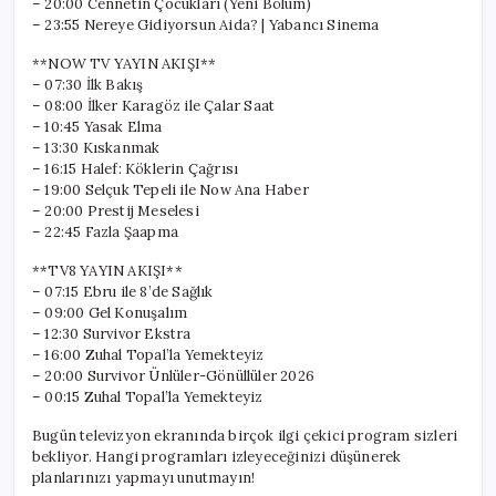
– 20:00 Cennetin Çocukları (Yeni Bölüm)
– 23:55 Nereye Gidiyorsun Aida? | Yabancı Sinema
**NOW TV YAYIN AKIŞI**
– 07:30 İlk Bakış
– 08:00 İlker Karagöz ile Çalar Saat
– 10:45 Yasak Elma
– 13:30 Kıskanmak
– 16:15 Halef: Köklerin Çağrısı
– 19:00 Selçuk Tepeli ile Now Ana Haber
– 20:00 Prestij Meselesi
– 22:45 Fazla Şaapma
**TV8 YAYIN AKIŞI**
– 07:15 Ebru ile 8’de Sağlık
– 09:00 Gel Konuşalım
– 12:30 Survivor Ekstra
– 16:00 Zuhal Topal’la Yemekteyiz
– 20:00 Survivor Ünlüler-Gönüllüler 2026
– 00:15 Zuhal Topal’la Yemekteyiz
Bugün televizyon ekranında birçok ilgi çekici program sizleri
bekliyor. Hangi programları izleyeceğinizi düşünerek
planlarınızı yapmayı unutmayın!