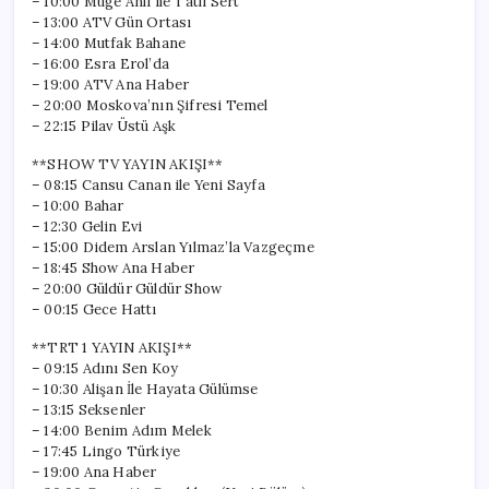
– 10:00 Müge Anlı ile Tatlı Sert
– 13:00 ATV Gün Ortası
– 14:00 Mutfak Bahane
– 16:00 Esra Erol’da
– 19:00 ATV Ana Haber
– 20:00 Moskova’nın Şifresi Temel
– 22:15 Pilav Üstü Aşk
**SHOW TV YAYIN AKIŞI**
– 08:15 Cansu Canan ile Yeni Sayfa
– 10:00 Bahar
– 12:30 Gelin Evi
– 15:00 Didem Arslan Yılmaz’la Vazgeçme
– 18:45 Show Ana Haber
– 20:00 Güldür Güldür Show
– 00:15 Gece Hattı
**TRT 1 YAYIN AKIŞI**
– 09:15 Adını Sen Koy
– 10:30 Alişan İle Hayata Gülümse
– 13:15 Seksenler
– 14:00 Benim Adım Melek
– 17:45 Lingo Türkiye
– 19:00 Ana Haber