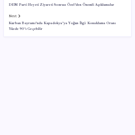
DEM Parti Heyeti Ziyareti Sonrası Özel’den Önemli Açıklamalar
Next
Kurban Bayramı’nda Kapadokya’ya Yoğun İlgi: Konaklama Oranı
Yüzde 90’ı Geçebilir
SON YAZILAR
Yunanistan’dan Marmaris’e 2 bin 768 kişi birden akın
etti
Dolar/TL tarihi zirvesini yeniledi: Dünyada düşüyor,
Türkiye’de rekor kırıyor