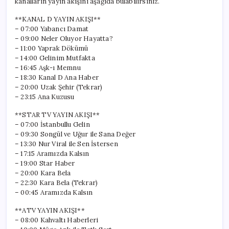
kanalların yayın akışını aşağıda bulabilirsiniz.
**KANAL D YAYIN AKIŞI**
– 07:00 Yabancı Damat
– 09:00 Neler Oluyor Hayatta?
– 11:00 Yaprak Dökümü
– 14:00 Gelinim Mutfakta
– 16:45 Aşk-ı Memnu
– 18:30 Kanal D Ana Haber
– 20:00 Uzak Şehir (Tekrar)
– 23:15 Ana Kuzusu
**STAR TV YAYIN AKIŞI**
– 07:00 İstanbullu Gelin
– 09:30 Songül ve Uğur ile Sana Değer
– 13:30 Nur Viral ile Sen İstersen
– 17:15 Aramızda Kalsın
– 19:00 Star Haber
– 20:00 Kara Bela
– 22:30 Kara Bela (Tekrar)
– 00:45 Aramızda Kalsın
**ATV YAYIN AKIŞI**
– 08:00 Kahvaltı Haberleri