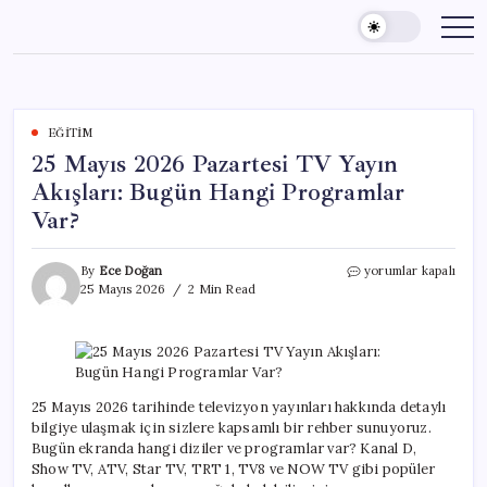
Skip
to
content
EĞITIM
25 Mayıs 2026 Pazartesi TV Yayın
Akışları: Bugün Hangi Programlar
Var?
25
By
Ece Doğan
yorumlar kapalı
Mayıs
25 Mayıs 2026
2 Min Read
2026
Pazartesi
TV
Yayın
Akışları:
Bugün
25 Mayıs 2026 tarihinde televizyon yayınları hakkında detaylı
Hangi
bilgiye ulaşmak için sizlere kapsamlı bir rehber sunuyoruz.
Programlar
Bugün ekranda hangi diziler ve programlar var? Kanal D,
Var?
Show TV, ATV, Star TV, TRT 1, TV8 ve NOW TV gibi popüler
için