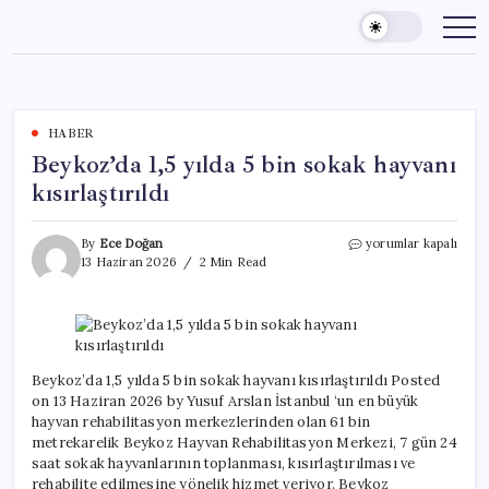
Skip
to
content
HABER
Beykoz’da 1,5 yılda 5 bin sokak hayvanı
kısırlaştırıldı
Beykoz’da
By
Ece Doğan
yorumlar kapalı
1,5
13 Haziran 2026
2 Min Read
yılda
5
bin
sokak
hayvanı
kısırlaştırıldı
Beykoz’da 1,5 yılda 5 bin sokak hayvanı kısırlaştırıldı Posted
için
on 13 Haziran 2026 by Yusuf Arslan İstanbul ‘un en büyük
hayvan rehabilitasyon merkezlerinden olan 61 bin
metrekarelik Beykoz Hayvan Rehabilitasyon Merkezi, 7 gün 24
saat sokak hayvanlarının toplanması, kısırlaştırılması ve
rehabilite edilmesine yönelik hizmet veriyor. Beykoz