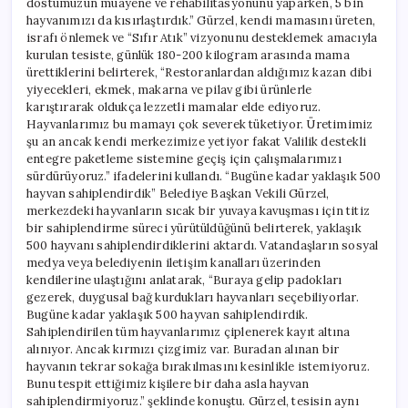
dostumuzun muayene ve rehabilitasyonunu yaparken, 5 bin
hayvanımızı da kısırlaştırdık.” Gürzel, kendi mamasını üreten,
israfı önlemek ve “Sıfır Atık” vizyonunu desteklemek amacıyla
kurulan tesiste, günlük 180-200 kilogram arasında mama
ürettiklerini belirterek, “Restoranlardan aldığımız kazan dibi
yiyecekleri, ekmek, makarna ve pilav gibi ürünlerle
karıştırarak oldukça lezzetli mamalar elde ediyoruz.
Hayvanlarımız bu mamayı çok severek tüketiyor. Üretimimiz
şu an ancak kendi merkezimize yetiyor fakat Valilik destekli
entegre paketleme sistemine geçiş için çalışmalarımızı
sürdürüyoruz.” ifadelerini kullandı. “Bugüne kadar yaklaşık 500
hayvan sahiplendirdik” Belediye Başkan Vekili Gürzel,
merkezdeki hayvanların sıcak bir yuvaya kavuşması için titiz
bir sahiplendirme süreci yürütüldüğünü belirterek, yaklaşık
500 hayvanı sahiplendirdiklerini aktardı. Vatandaşların sosyal
medya veya belediyenin iletişim kanalları üzerinden
kendilerine ulaştığını anlatarak, “Buraya gelip padokları
gezerek, duygusal bağ kurdukları hayvanları seçebiliyorlar.
Bugüne kadar yaklaşık 500 hayvan sahiplendirdik.
Sahiplendirilen tüm hayvanlarımız çiplenerek kayıt altına
alınıyor. Ancak kırmızı çizgimiz var. Buradan alınan bir
hayvanın tekrar sokağa bırakılmasını kesinlikle istemiyoruz.
Bunu tespit ettiğimiz kişilere bir daha asla hayvan
sahiplendirmiyoruz.” şeklinde konuştu. Gürzel, tesisin aynı