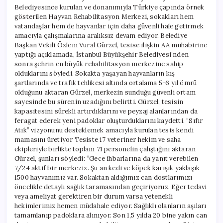
Belediyesince kurulan ve donanımıyla Türkiye çapında örnek
gösterilen Hayvan Rehabilitasyon Merkezi, sokakları hem
vatandaşlar hem de hayvanlar için daha güvenli hale getirmek
amacıyla çalışmalarına aralıksız devam ediyor. Belediye
Başkan Vekili Özlem Vural Gürzel, tesise ilişkin AA muhabirine
yaptığı açıklamada, İstanbul Büyükşehir Belediyesi’nden
sonra şehrin en büyük rehabilitasyon merkezine sahip
olduklarını söyledi. Sokakta yaşayan hayvanların kış
şartlarında ve trafik tehlikesi altında ortalama 5-6 yıl ömrü
olduğunu aktaran Gürzel, merkezin sunduğu güvenli ortam
sayesinde bu sürenin uzadığını belirtti. Gürzel, tesisin
kapasitesini sürekli artırdıklarını ve peyzaj alanlarından da
feragat ederek yeni padoklar oluşturduklarını kaydetti. “Sıfır
Atık” vizyonunu desteklemek amacıyla kurulan tesis kendi
mamasını üretiyor Tesiste 17 veteriner hekim ve saha
ekipleriyle birlikte toplam 71 personelin çalıştığını aktaran
Gürzel, şunları söyledi: “Gece ihbarlarına da yanıt verebilen
7/24 aktif bir merkeziz. Şu an kedi ve köpek karışık yaklaşık
1500 hayvanımız var. Sokaktan aldığımız can dostlarımızı
öncelikle detaylı sağlık taramasından geçiriyoruz. Eğer tedavi
veya ameliyat gerektiren bir durum varsa yetenekli
hekimlerimiz hemen müdahale ediyor. Sağlıklı olanların aşıları
tamamlanıp padoklara alınıyor. Son 1,5 yılda 20 bine yakın can